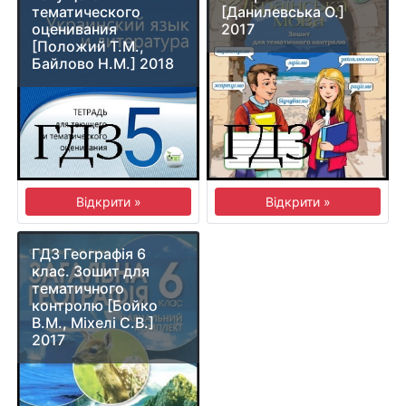
тематического
[Данилевська О.]
оценивания
2017
[Положий Т.М.,
Байлово Н.М.] 2018
Відкрити »
Відкрити »
ГДЗ Географія 6
клас. Зошит для
тематичного
контролю [Бойко
В.М., Міхелі С.В.]
2017