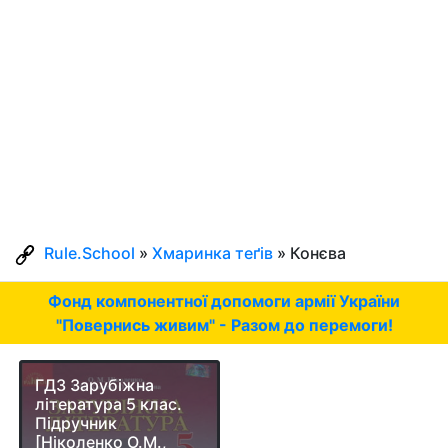
Rule.School
»
Хмаринка теґів
» Конєва
Фонд компонентної допомоги армії України
"Повернись живим" - Разом до перемоги!
ГДЗ Зарубіжна
література 5 клас.
Підручник
[Ніколенко О.М.,