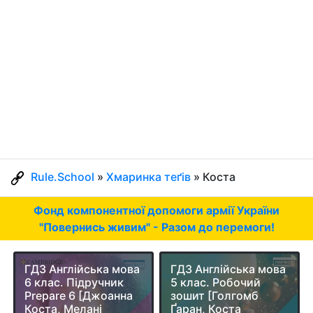
Rule.School
»
Хмаринка теґів
» Коста
Фонд компонентної допомоги армії України
"Повернись живим" - Разом до перемоги!
ГДЗ Англійська мова
ГДЗ Англійська мова
6 клас. Підручник
5 клас. Робочий
Prepare 6 [Джоанна
зошит [Голгомб
Коста, Мелані
Ґаран, Коста