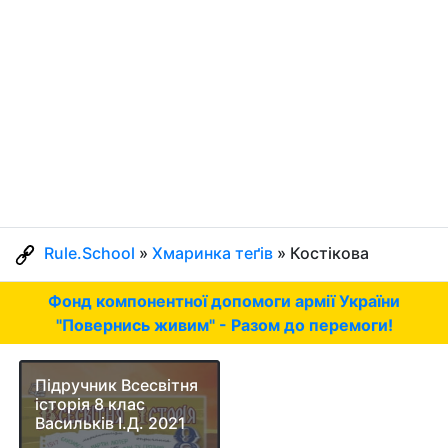
Rule.School
»
Хмаринка теґів
» Костікова
Фонд компонентної допомоги армії України
"Повернись живим" - Разом до перемоги!
Підручник Всесвітня
історія 8 клас
Васильків І.Д. 2021