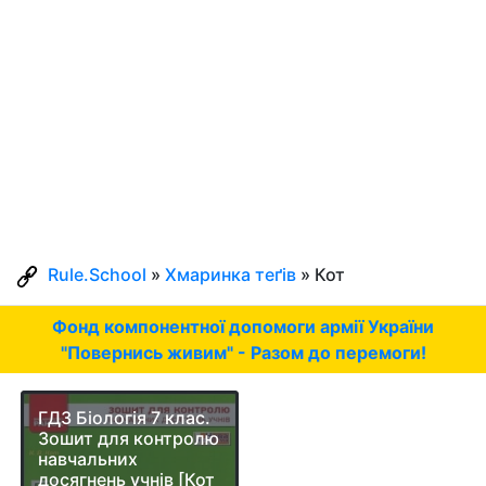
Rule.School
»
Хмаринка теґів
» Кот
Фонд компонентної допомоги армії України
"Повернись живим" - Разом до перемоги!
ГДЗ Біологія 7 клас.
Зошит для контролю
навчальних
досягнень учнів [Кот