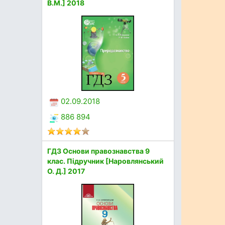
В.М.] 2018
02.09.2018
886 894
ГДЗ Основи правознавства 9
клас. Підручник [Наровлянський
О. Д.] 2017