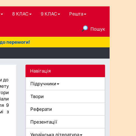
8 КЛАС
9 КЛАС
Решта
Пошук
 до перемоги!
Навігація
м до
Підручники
мету
тори
Твори
іали
ля 9
Реферати
мі з
Презентації
Українська література