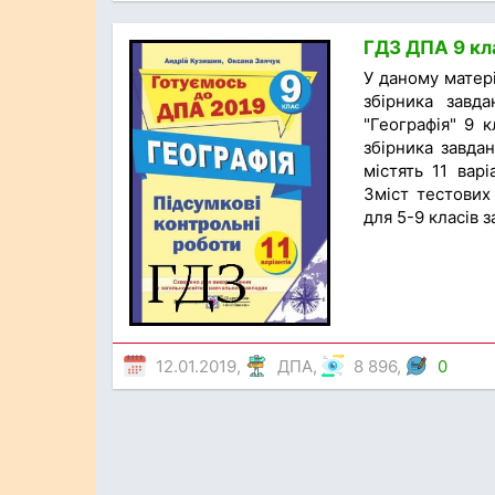
ГДЗ ДПА 9 кла
У даному матер
збірника завд
"Географія" 9 к
збірника завдан
містять 11 варі
Зміст тестових 
для 5-9 класів з
12.01.2019,
ДПА
,
8 896,
0