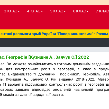
3 КЛАС
4 КЛАС
5 КЛАС
6 КЛАС
7 КЛАС
нтної допомоги армії України "Повернись живим" - Разом
с. Географія [Кузишин А., Заячук О.] 2022
іалі Ви можете ознайомитись з готовим домашнім завдання
ань для контрольних робіт з географії, 9 клас з пред
лас. Видавництво "Підручники і посібники", Тернопіль. Ав
нь: Кузишин А., Заячук О. Рік видання 2018-2022. Матер
ь 11 варіантів підсумкових контрольних робіт з географії д
естових завдань відповідає оновленій навчальній програ
9 класів загальної середньої освіти.