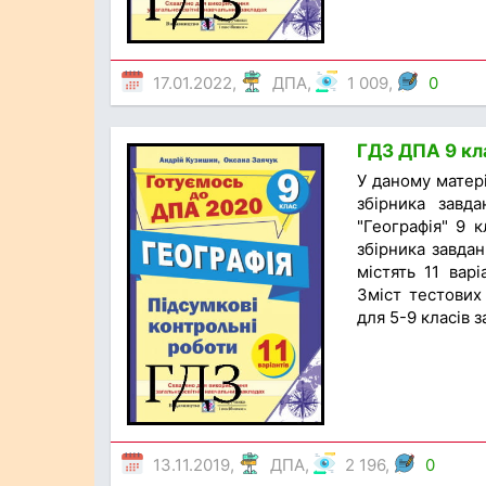
17.01.2022,
ДПА
,
1 009,
0
ГДЗ ДПА 9 кла
У даному матер
збірника завд
"Географія" 9 к
збірника завдан
містять 11 варі
Зміст тестових 
для 5-9 класів з
13.11.2019,
ДПА
,
2 196,
0