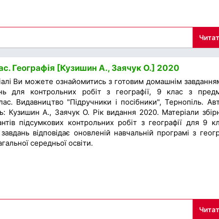
Читат
с. Географія [Кузишин А., Заячук О.] 2020
іалі Ви можете ознайомитись з готовим домашнім завдання
ань для контрольних робіт з географії, 9 клас з пред
лас. Видавництво "Підручники і посібники", Тернопіль. Ав
ь: Кузишин А., Заячук О. Рік видання 2020. Матеріали збір
антів підсумкових контрольних робіт з географії для 9 кл
завдань відповідає оновленій навчальній програмі з геогр
агальної середньої освіти.
Читат