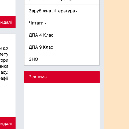
Зарубіжна література
и далі
Читати
ДПА 4 Клас
ДПА 9 Клас
м до
мету
ЗНО
тори
ника
асу.
Реклама
афії
и далі