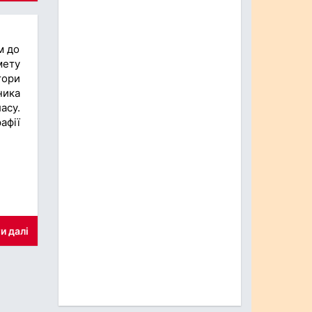
м до
мету
тори
ника
асу.
афії
и далі