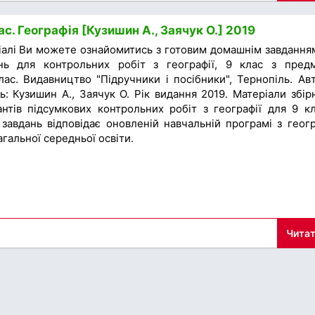
с. Географія [Кузишин А., Заячук О.] 2019
іалі Ви можете ознайомитись з готовим домашнім завдання
ань для контрольних робіт з географії, 9 клас з пред
лас. Видавництво "Підручники і посібники", Тернопіль. Ав
ь: Кузишин А., Заячук О. Рік видання 2019. Матеріали збір
антів підсумкових контрольних робіт з географії для 9 кл
завдань відповідає оновленій навчальній програмі з геогр
агальної середньої освіти.
Читат