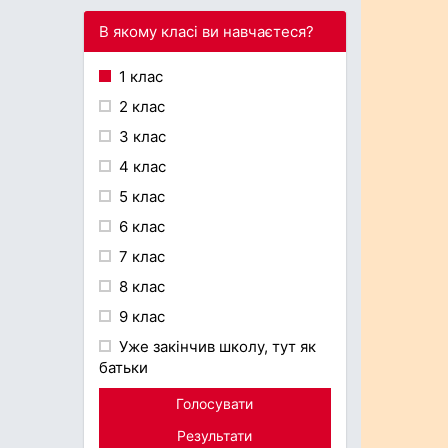
В якому класі ви навчаєтеся?
1 клас
2 клас
3 клас
4 клас
5 клас
6 клас
7 клас
8 клас
9 клас
Уже закінчив школу, тут як
батьки
Голосувати
Результати