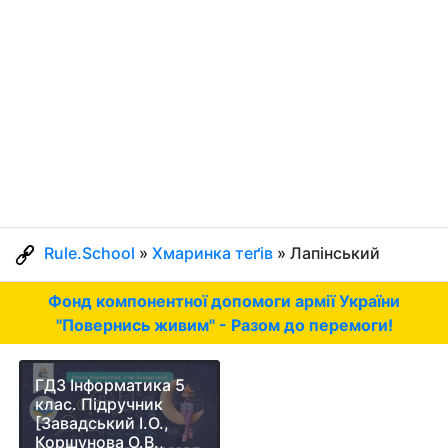
Rule.School
»
Хмаринка теґів
» Лапінський
Фонд компонентної допомоги армії України
"Повернись живим" - Разом до перемоги!
ГДЗ Інформатика 5
клас. Підручник
[Завадський І.О.,
Коршунова О.В.,