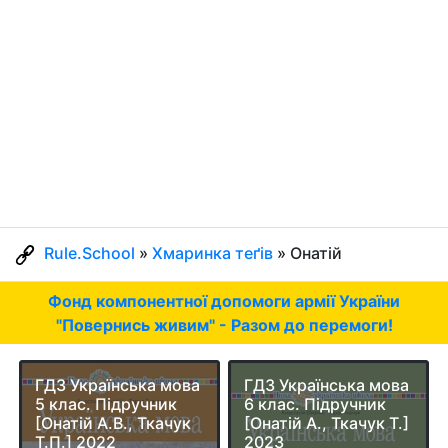
Rule.School
»
Хмаринка теґів
» Онатій
Фонд компонентної допомоги армії України
"Повернись живим" - Разом до перемоги!
ГДЗ Українська мова
ГДЗ Українська мова
5 клас. Підручник
6 клас. Підручник
[Онатій А.В., Ткачук
[Онатій А., Ткачук Т.]
Т.П.] 2022
2023