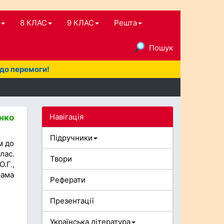
8 КЛАС
9 КЛАС
Решта
Пошук
 до перемоги!
Навігація
енко
Підручники
м до
лас.
Твори
.Г.,
рама
Реферати
Презентації
Українська література