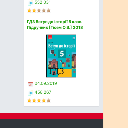
552 031
ГДЗ Вступ до історії 5 клас.
Підручник [Гісем О.В.] 2018
04.09.2019
458 267