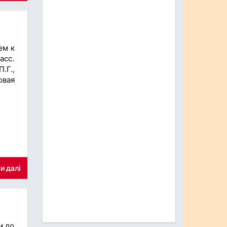
ем к
асс.
.Г.,
овая
и далі
м до