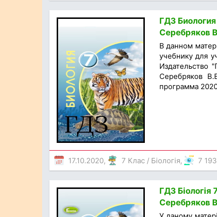
ГДЗ Биология 
Серебряков В
В данном матер
учебнику для у
Издательство "
Серебряков В.
программа 2020 
17.10.2020,
7 Клас
/
Біологія
,
7 19
ГДЗ Біологія 7
Серебряков В
У даному матер