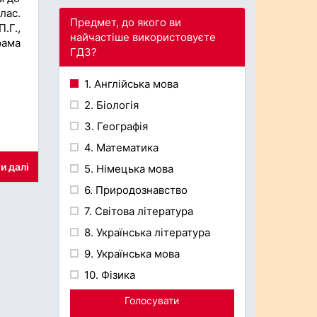
лас.
Предмет, до якого ви
.Г.,
найчастіше використовуєте
рама
ГДЗ?
1. Англійська мова
2. Біологія
3. Географія
4. Математика
и далі
5. Німецька мова
6. Природознавство
7. Світова література
8. Українська література
9. Українська мова
10. Фізика
Голосувати