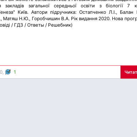
я закладів загальної середньої освіти з біології 7 к
енеза" Київ. Автори підручника: Остапченко Л.І., Балан П
, Матяш Н.Ю., Горобчишин В.А. Рік видання 2020. Нова прог
овіді / ГДЗ / Ответы / Решебник)
0,
1
Читат