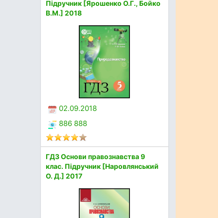
Підручник [Ярошенко О.Г., Бойко
В.М.] 2018
02.09.2018
886 888
ГДЗ Основи правознавства 9
клас. Підручник [Наровлянський
О. Д.] 2017