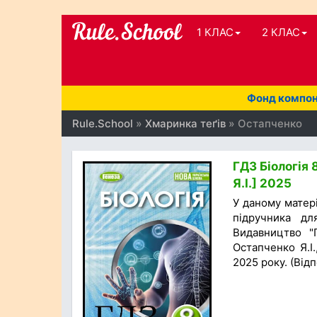
1 КЛАС
2 КЛАС
Фонд компоне
Rule.School
»
Хмаринка теґів
» Остапченко
ГДЗ Біологія 
Я.І.] 2025
У даному матер
підручника дл
Видавництво "Г
Остапченко Я.І
2025 року. (Відп