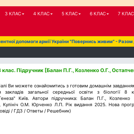
3 КЛАС
4 КЛАС
5 КЛАС
6 КЛАС
7 КЛАС
нтної допомоги армії України "Повернись живим" - Разом
8 клас. Підручник [Балан П.Г., Козленко О.Г., Остапч
іалі Ви можете ознайомитись з готовим домашнім завдання
я закладів загальної середньої освіти з біології 8 к
енеза" Київ. Автори підручника: Балан П.Г., Козленко О
., Кулініч О.М. Юрченко Л.П. Рік видання 2025. Нова прог
овіді / ГДЗ / Ответы / Решебник)