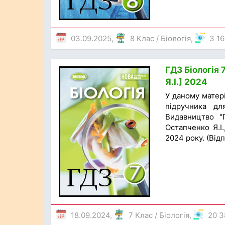
03.09.2025,
8 Клас
/
Біологія
,
3 1
ГДЗ Біологія 
Я.І.] 2024
У даному матер
підручника дл
Видавництво "Г
Остапченко Я.І
2024 року. (Відп
18.09.2024,
7 Клас
/
Біологія
,
20 3