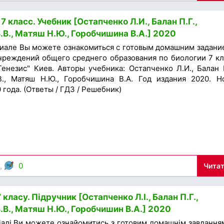
7 класс. Учебник [Остапченко Л.И., Балан П.Г.,
.В., Матяш Н.Ю., Горобчишина В.А.] 2020
иале Вы можете ознакомиться с готовым домашним задани
чреждений общего среднего образования по биологии 7 кл
Генезис" Киев. Авторы учебника: Остапченко Л.И., Балан П
В., Матяш Н.Ю., Горобчишина В.А. Год издания 2020. Н
года. (Ответы / ГДЗ / Решебник)
3,
0
Читат
 класу. Підручник [Остапченко Л.І., Балан П.Г.,
.В., Матяш Н.Ю., Горобчишин В.А.] 2020
іалі Ви можете ознайомитись з готовим домашнім завдання