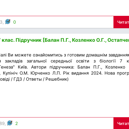
63,
0
Читат
7 клас. Підручник [Балан П.Г., Козленко О.Г., Остапч
іалі Ви можете ознайомитись з готовим домашнім завдання
я закладів загальної середньої освіти з біології 7 к
енеза" Київ. Автори підручника: Балан П.Г., Козленко О
., Кулініч О.М. Юрченко Л.П. Рік видання 2024. Нова прог
овіді / ГДЗ / Ответы / Решебник)
89,
2
Читат