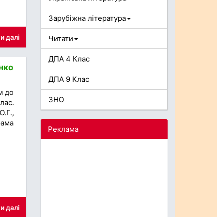
Зарубіжна література
и далі
Читати
ДПА 4 Клас
енко
ДПА 9 Клас
м до
ЗНО
лас.
.Г.,
рама
Реклама
и далі