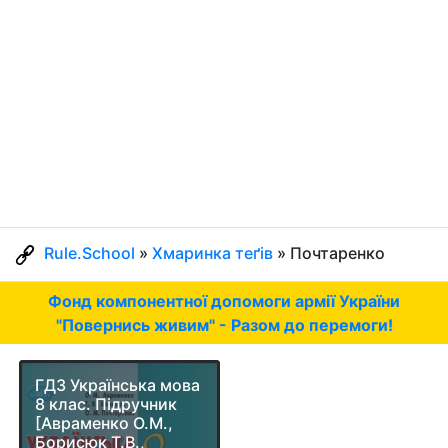
Rule.School
»
Хмаринка теґів
» Почтаренко
Фонд компонентної допомоги армії України
"Повернись живим" - Разом до перемоги!
ГДЗ Українська мова
8 клас. Підручник
[Авраменко О.М.,
Борисюк Т.В.,