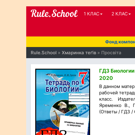
1 КЛАС
2 КЛАС
Фонд компоне
Rule.School
»
Хмаринка теґів
» Просвіта
ГДЗ Биологии 
2020
В данном матер
рабочей тетрад
класс. Издате
Яременко В., 
(Ответы / ГДЗ /