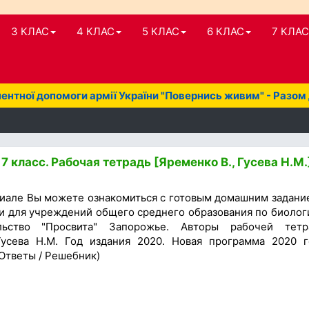
3 КЛАС
4 КЛАС
5 КЛАС
6 КЛАС
7 КЛАС
нтної допомоги армії України "Повернись живим" - Разом
7 класс. Рабочая тетрадь [Яременко В., Гусева Н.М.
иале Вы можете ознакомиться с готовым домашним задани
и для учреждений общего среднего образования по биолог
льство "Просвита" Запорожье. Авторы рабочей тетр
Гусева Н.М. Год издания 2020. Новая программа 2020 г
 Ответы / Решебник)