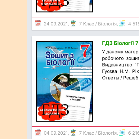
24.09.2021,
7 Клас
/
Біологія
,
4 51
ГДЗ Біології 
У даному матер
робочого зошит
Видавництво "П
Гусєва Н.М. Рі
Ответы / Решеб
04.09.2021,
7 Клас
/
Біологія
,
6 21