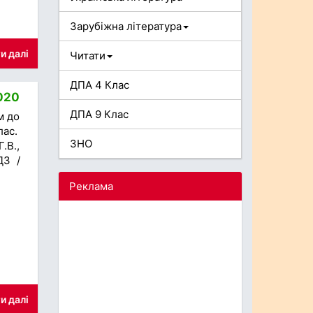
Зарубіжна література
и далі
Читати
ДПА 4 Клас
2020
ДПА 9 Клас
м до
лас.
ЗНО
.В.,
ДЗ /
Реклама
и далі