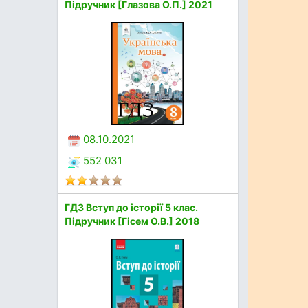
Підручник [Глазова О.П.] 2021
08.10.2021
552 031
ГДЗ Вступ до історії 5 клас.
Підручник [Гісем О.В.] 2018