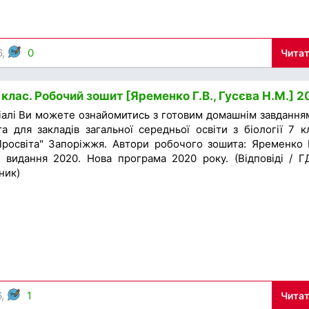
6,
0
Читат
7 клас. Робочий зошит [Яременко Г.В., Гусєва Н.М.] 
іалі Ви можете ознайомитись з готовим домашнім завдання
а для закладів загальної середньої освіти з біології 7 к
росвіта" Запоріжжя. Автори робочого зошита: Яременко Г
к видання 2020. Нова програма 2020 року. (Відповіді / Г
ник)
6,
1
Читат