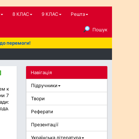
8 КЛАС
9 КЛАС
Решта
Пошук
 до перемоги!
Навігація
]
Підручники
ем к
ии 7
Твори
ади:
ода.
Реферати
Презентації
Українська література