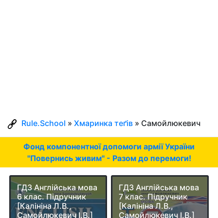
Rule.School
»
Хмаринка теґів
» Самойлюкевич
Фонд компонентної допомоги армії України
"Повернись живим" - Разом до перемоги!
ГДЗ Англійська мова
ГДЗ Англійська мова
6 клас. Підручник
7 клас. Підручник
[Калініна Л.В.,
[Калініна Л.В.,
Самойлюкевич І.В.]
Самойлюкевич І.В.]