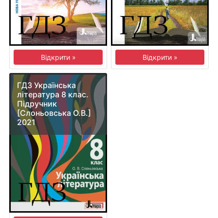
Відкрити »
Відкрити »
ГДЗ Українська
література 8 клас.
Підручник
[Слоньовська О.В.]
2021