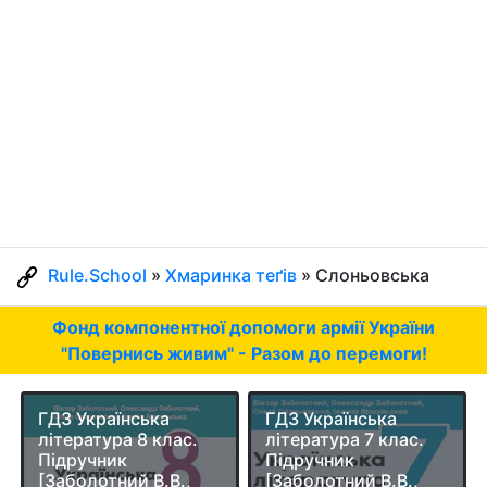
Rule.School
»
Хмаринка теґів
» Слоньовська
Фонд компонентної допомоги армії України
"Повернись живим" - Разом до перемоги!
ГДЗ Українська
ГДЗ Українська
література 8 клас.
література 7 клас.
Підручник
Підручник
[Заболотний В.В.,
[Заболотний В.В.,