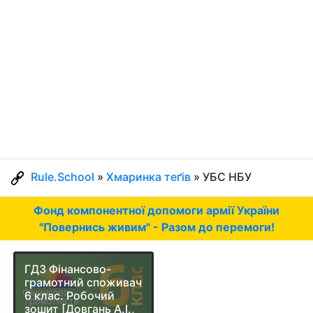
Rule.School
»
Хмаринка теґів
» УБС НБУ
Фонд компонентної допомоги армії України
"Повернись живим" - Разом до перемоги!
ГДЗ Фінансово-
грамотний споживач
6 клас. Робочий
зошит [Довгань А.І.,