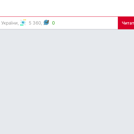
я України
,
5 360,
0
Читат