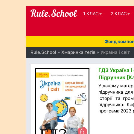
1 КЛАС
2 КЛАС
Фонд компоне
Rule.School
»
Хмаринка теґів
» Україна і світ
ГДЗ Україна і 
Підручник [Ка
У даному матер
підручника для 
історії та гро
підручника: Ка
програма 2023 р