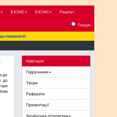
8 КЛАС
9 КЛАС
Решта
Пошук
 до перемоги!
Навігація
.
Підручники
м до
п до
Твори
тори
Нова
Реферати
Презентації
Українська література