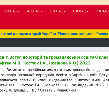
3 КЛАС
4 КЛАС
5 КЛАС
6 КЛАС
7 КЛАС
нтної допомоги армії України "Повернись живим" - Разом
світ. Вступ до історії та громадянської освіти 6 клас
фтан М.В., Костюк І.А., Новікова К.О.] 2023
іалі Ви можете ознайомитись з готовим домашнім завдання
закладів загальної середньої освіти з Україна і світ. Всту
мадянської освіти 6 клас. Видавництво "Світич" Київ. Ав
фтан М.В., Костюк І.А., Новікова К.О. Рік видання 2023. 
оку. (Відповіді / ГДЗ / Ответы / Решебник)