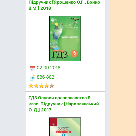
Підручник [Ярошенко О.Г., Бойко
В.М.] 2018
02.09.2018
886 882
ГДЗ Основи правознавства 9
клас. Підручник [Наровлянський
О. Д.] 2017