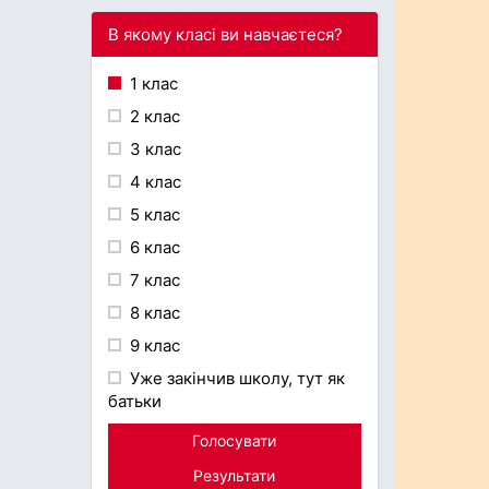
В якому класі ви навчаєтеся?
1 клас
2 клас
3 клас
4 клас
5 клас
6 клас
7 клас
8 клас
9 клас
Уже закінчив школу, тут як
батьки
Голосувати
Результати