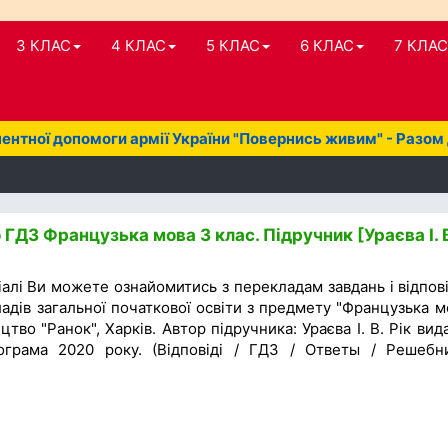
3 КЛАС
4 КЛАС
5 КЛАС
6 КЛАС
7 КЛАС
нтної допомоги армії України "Повернись живим" - Разом
ГДЗ Французька мова 3 клас. Підручник [Ураєва І. В
алі Ви можете ознайомитись з перекладам завдань і відпов
адів загальної початкової освіти з предмету "Французька м
цтво "Ранок", Харків. Автор підручника: Ураєва І. В. Рік вид
ограма 2020 року. (Відповіді / ГДЗ / Ответы / Решебн