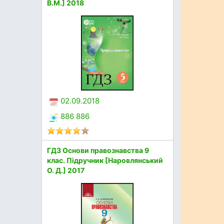
В.М.] 2018
02.09.2018
886 886
ГДЗ Основи правознавства 9
клас. Підручник [Наровлянський
О. Д.] 2017