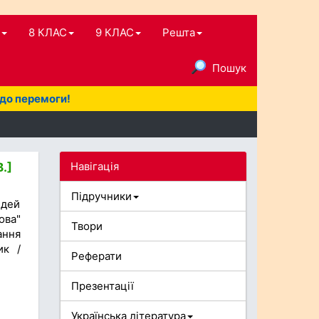
8 КЛАС
9 КЛАС
Решта
Пошук
 до перемоги!
Навігація
.]
Підручники
ідей
ова"
Твори
ання
ик /
Реферати
Презентації
Українська література