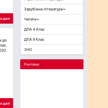
Зарубіжна література
и далі
Читати
ДПА 4 Клас
ДПА 9 Клас
м до
лас.
ЗНО
020.
Реклама
и далі