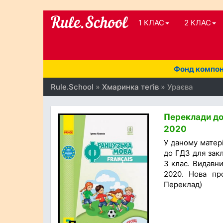
1 КЛАС
2 КЛАС
Фонд компоне
Rule.School
»
Хмаринка теґів
» Ураєва
Переклади до 
2020
У даному матері
до ГДЗ для закл
3 клас. Видавни
2020. Нова пр
Переклад)