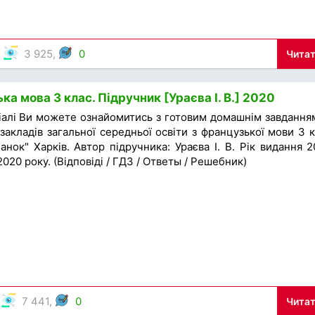
,
3 925,
0
Читат
а мова 3 клас. Підручник [Ураєва І. В.] 2020
іалі Ви можете ознайомитись з готовим домашнім завдання
закладів загальної середньої освіти з французької мови 3 к
нок" Харків. Автор підручника: Ураєва І. В. Рік видання 2
020 року. (Відповіді / ГДЗ / Ответы / Решебник)
,
7 441,
0
Читат