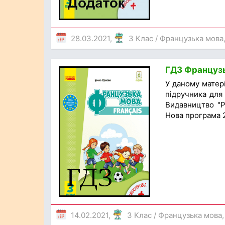
28.03.2021,
3 Клас
/
Французька мова
ГДЗ Французьк
У даному матер
підручника для 
Видавництво "Ра
Нова програма 2
14.02.2021,
3 Клас
/
Французька мова