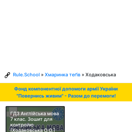
Rule.School
»
Хмаринка теґів
» Ходаковська
Фонд компонентної допомоги армії України
"Повернись живим" - Разом до перемоги!
ГДЗ Англійська мова
7 клас. Зошит для
контролю
[Ходаковська О.О.]