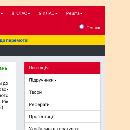
8 КЛАС
9 КЛАС
Решта
Пошук
 до перемоги!
Навігація
ань
Підручники
м до
ово-
Твори
чого
 Рік
Реферати
к)
Презентації
Українська література