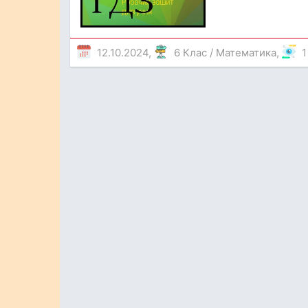
12.10.2024,
6 Клас
/
Математика
,
1