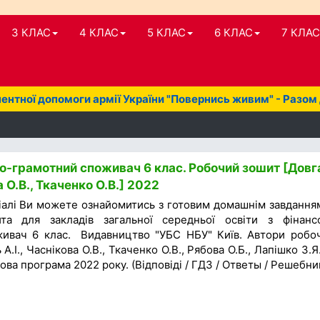
3 КЛАС
4 КЛАС
5 КЛАС
6 КЛАС
7 КЛАС
нтної допомоги армії України "Повернись живим" - Разом
о-грамотний споживач 6 клас. Робочий зошит [Довг
а О.В., Ткаченко О.В.] 2022
іалі Ви можете ознайомитись з готовим домашнім завдання
та для закладів загальної середньої освіти з фінанс
ивач 6 клас. Видавництво "УБС НБУ" Київ. Автори робо
А.І., Часнікова О.В., Ткаченко О.В., Рябова О.Б., Лапішко З.Я.
ова програма 2022 року. (Відповіді / ГДЗ / Ответы / Решебни