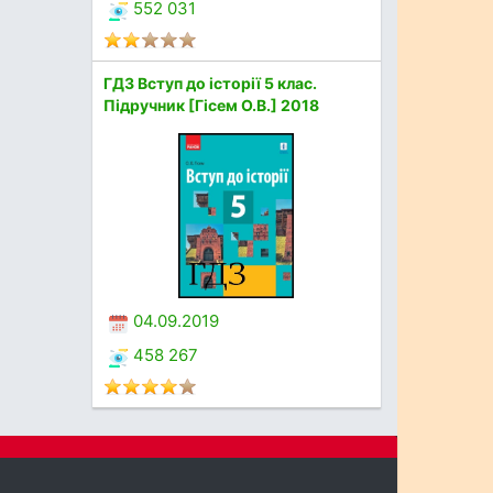
552 031
ГДЗ Вступ до історії 5 клас.
Підручник [Гісем О.В.] 2018
04.09.2019
458 267