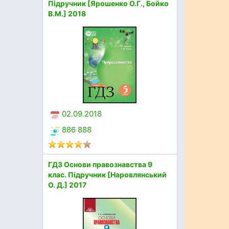
Підручник [Ярошенко О.Г., Бойко
В.М.] 2018
02.09.2018
886 888
ГДЗ Основи правознавства 9
клас. Підручник [Наровлянський
О. Д.] 2017