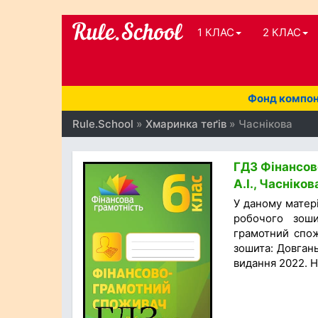
1 КЛАС
2 КЛАС
Фонд компоне
Rule.School
»
Хмаринка теґів
» Часнікова
ГДЗ Фінансов
А.І., Часніков
У даному матер
робочого зоши
грамотний спож
зошита: Довгань 
видання 2022. Н