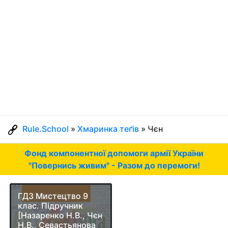
Rule.School
»
Хмаринка теґів
» Чєн
Фонд компонентної допомоги армії України
"Повернись живим" - Разом до перемоги!
ГДЗ Мистецтво 9
клас. Підручник
[Назаренко Н.В., Чєн
Н.В., Севастьянова