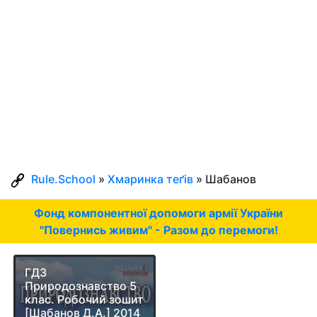
Rule.School
»
Хмаринка теґів
» Шабанов
Фонд компонентної допомоги армії України
"Повернись живим" - Разом до перемоги!
ГДЗ
Природознавство 5
клас. Робочий зошит
[Шабанов Д.А.] 2014