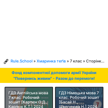
Rule.School
»
Хмаринка теґів
» 7 клас » Сторінка 4
Фонд компонентної допомоги армії України
"Повернись живим" - Разом до перемоги!
ГДЗ Англійська мова
ГДЗ Німецька мова 7
7 клас. Робочий
клас. Робочий зошит
зошит [Карпюк О.Д.,
[Басай Н.,
Карпюк К.Т.] 2024
Шелгунова Н.] 2024