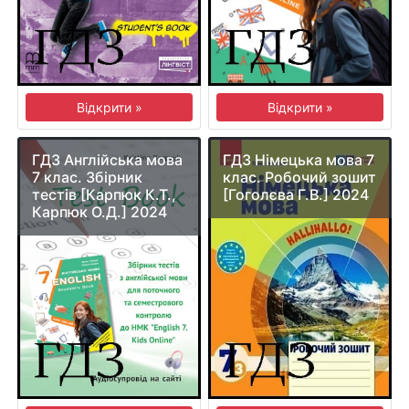
Відкрити »
Відкрити »
ГДЗ Англійська мова
ГДЗ Німецька мова 7
7 клас. Збірник
клас. Робочий зошит
тестів [Карпюк К.Т.,
[Гоголєва Г.В.] 2024
Карпюк О.Д.] 2024