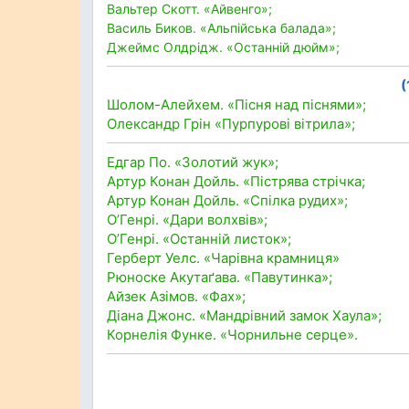
Вальтер Скотт. «Айвенго»;
Василь Биков. «Альпійська балада»;
Джеймс Олдрідж. «Останній дюйм»;
(
Шолом-Алейхем. «Пісня над піснями»
;
Олександр Грін «Пурпурові вітрила»;
Едгар По. «Золотий жук»;
Артур Конан Дойль. «Пістрява стрічка
;
Артур Конан Дойль.
«Спілка рудих»;
О’Генрі.
«Дари волхвів»;
О’Генрі. «Останній листок»
;
Герберт Уелс. «Чарівна крамниця»
Рюноске Акутаґава. «Павутинка»;
Айзек Азімов. «Фах»;
Діана Джонс. «Мандрівний замок Хаула»;
Корнелія Функе. «Чорнильне серце».