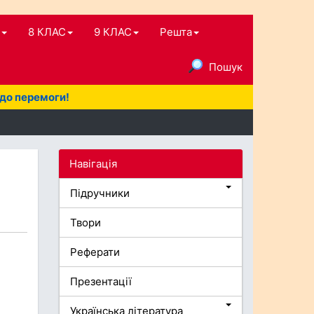
8 КЛАС
9 КЛАС
Решта
Пошук
 до перемоги!
Навігація
Підручники
Твори
Реферати
Презентації
Українська література