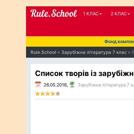
1 КЛАС
2 КЛАС
Фонд компоне
Rule.School
»
Зарубiжна лiтература 7 клас
» С
Список творів із зарубіжн
26.05.2018,
Зарубiжна лiтература 7 к