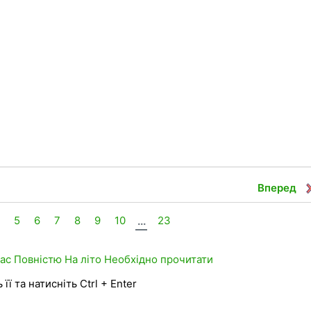
Вперед
5
6
7
8
9
10
...
23
лас
Повністю
На літо
Необхідно прочитати
її та натисніть Ctrl + Enter