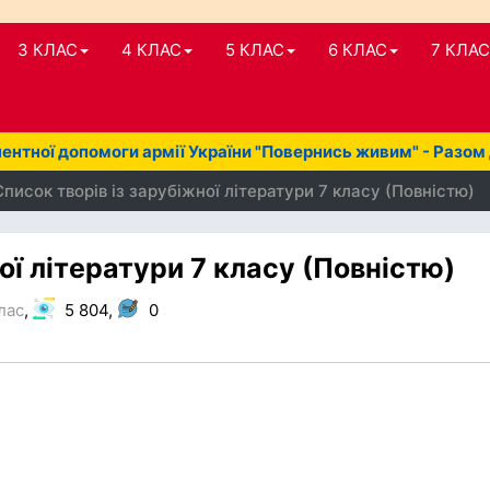
3 КЛАС
4 КЛАС
5 КЛАС
6 КЛАС
7 КЛАС
нтної допомоги армії України "Повернись живим" - Разом
писок творів із зарубіжної літератури 7 класу (Повністю)
ої літератури 7 класу (Повністю)
лас
,
5 804,
0