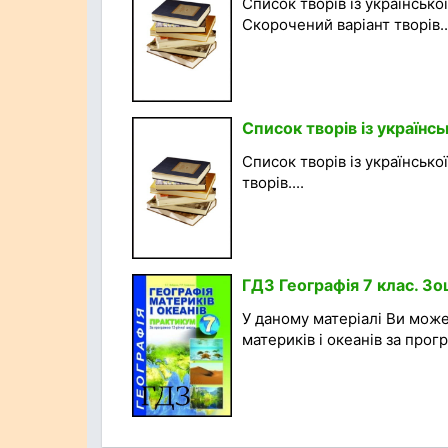
Список творів із української
Скорочений варіант творів..
Список творів із українс
Список творів із українсько
творів....
ГДЗ Географія 7 клас. Зо
У даному матеріалі Ви мож
материків і океанів за прогр