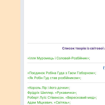
Список творів із
світової
«Ілля Муромець і Соловей-Розбійник»;
(
«Поєдинок Робіна Гуда з Гаєм Гізборном»;
«Як Робін Гуд став розбійником»;
«Король Лір і його дочки»;
Фрідріх Шиллер. «Рукавичка»;
Роберт Луїс Стівенсон. «Вересковий мед»;
Адам Міцкевич. «Світязь»;