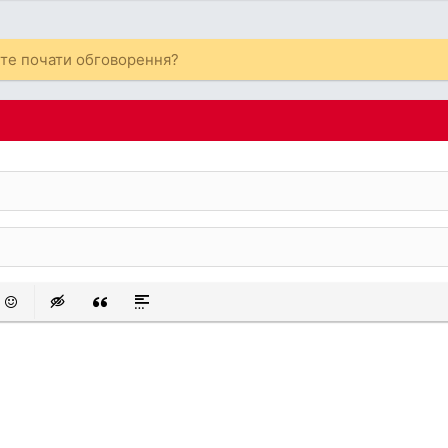
ете почати обговорення?
 список
аний список
смайли
Insert hidden text
Insert Quote
Insert spoiler