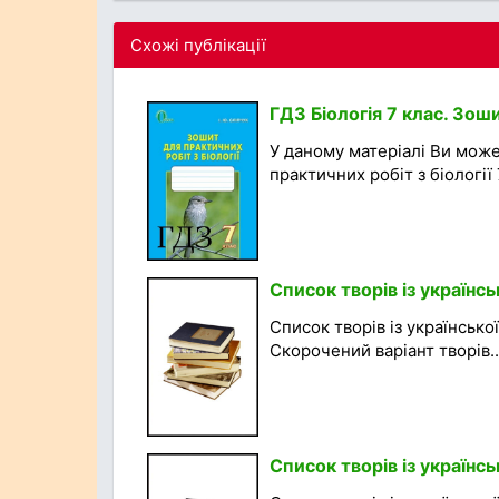
Схожі публікації
ГДЗ Біологія 7 клас. Зош
У даному матеріалі Ви мож
практичних робіт з біології 7
Список творів із українс
Список творів із української
Скорочений варіант творів..
Список творів із українс