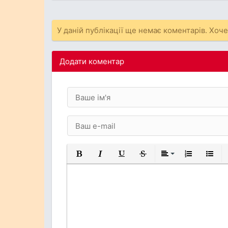
У даній публікації ще немає коментарів. Хоч
Додати коментар
Жирний
Курсив
Підкреслений
Закреслений
Вирівнювання
Нумерований
Марков