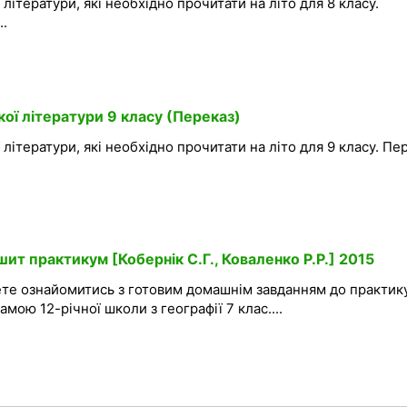
 літератури, які необхідно прочитати на літо для 8 класу.
..
ької літератури 9 класу (Переказ)
ї літератури, які необхідно прочитати на літо для 9 класу. Пе
шит практикум [Кобернік С.Г., Коваленко Р.Р.] 2015
ете ознайомитись з готовим домашнім завданням до практик
амою 12-річної школи з географії 7 клас....