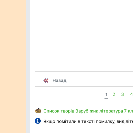
Назад
1
2
3
4
Список творів
Зарубіжна література
7 к
Якщо помітили в тексті помилку, виділіть 