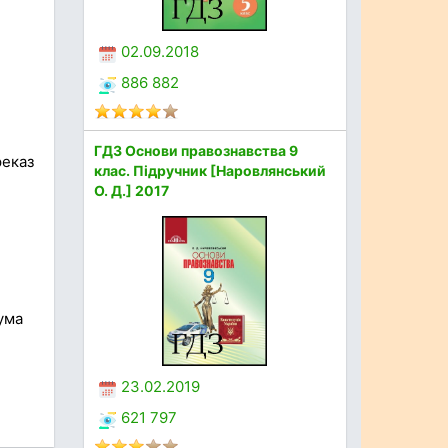
02.09.2018
886 882
ГДЗ Основи правознавства 9
реказ
клас. Підручник [Наровлянський
О. Д.] 2017
ума
23.02.2019
621 797