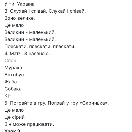
У ти. Україна
3. Слухай і співай. Слухай і співай.
Воно велике.
Це мало
Великий - маленький.
Великий - маленький.
Плескати, плескати, плескати.
4. Матч. З наявною.
Слон
Мураха
Автобус
Жаба
Собака
Кіт
5. Пограйте в гру. Пограй у гру «Скринька».
Це мало
Це сірий
Він може працювати.
Урок З