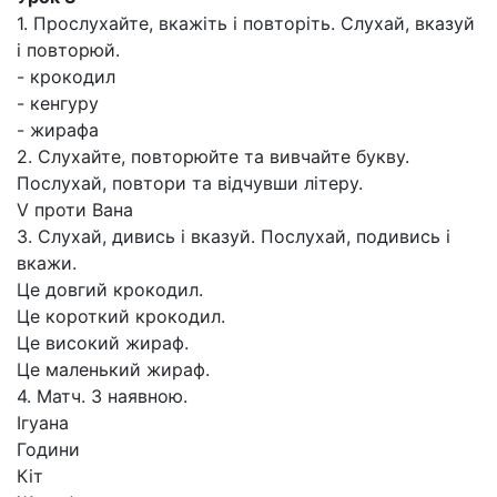
1. Прослухайте, вкажіть і повторіть. Слухай, вказуй
і повторюй.
- крокодил
- кенгуру
- жирафа
2. Слухайте, повторюйте та вивчайте букву.
Послухай, повтори та відчувши літеру.
V проти Вана
3. Слухай, дивись і вказуй. Послухай, подивись і
вкажи.
Це довгий крокодил.
Це короткий крокодил.
Це високий жираф.
Це маленький жираф.
4. Матч. З наявною.
Ігуана
Години
Кіт