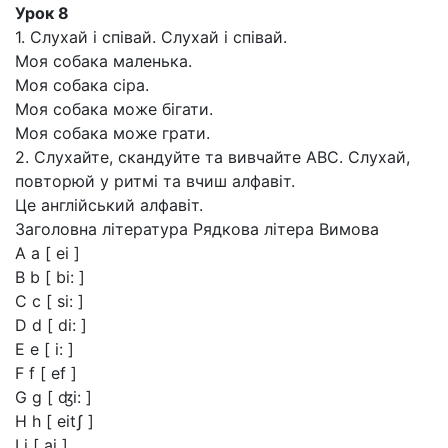
Урок 8
1. Слухай і співай. Слухай і співай.
Моя собака маленька.
Моя собака сіра.
Моя собака може бігати.
Моя собака може грати.
2. Слухайте, скандуйте та вивчайте ABC. Слухай,
повторюй у ритмі та вчиш алфавіт.
Це англійський алфавіт.
Заголовна література Рядкова літера Вимова
A a [ ei ]
B b [ bi: ]
C c [ si: ]
D d [ di: ]
E e [ i: ]
F f [ ef ]
G g [ ʤi: ]
H h [ eitʃ ]
I i [ ai ]