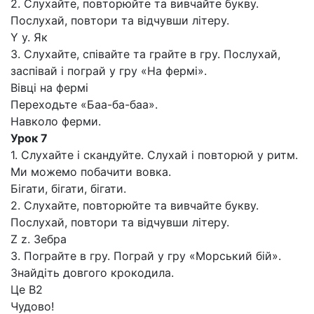
2. Слухайте, повторюйте та вивчайте букву.
Послухай, повтори та відчувши літеру.
Y y. Як
3. Слухайте, співайте та грайте в гру. Послухай,
заспівай і пограй у гру «На фермі».
Вівці на фермі
Переходьте «Баа-ба-баа».
Навколо ферми.
Урок 7
1. Слухайте і скандуйте. Слухай і повторюй у ритм.
Ми можемо побачити вовка.
Бігати, бігати, бігати.
2. Слухайте, повторюйте та вивчайте букву.
Послухай, повтори та відчувши літеру.
Z z. Зебра
3. Пограйте в гру. Пограй у гру «Морський бій».
Знайдіть довгого крокодила.
Це В2
Чудово!