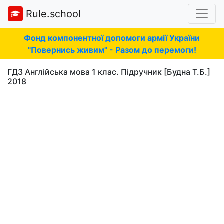
Rule.school
Фонд компонентної допомоги армії України
"Повернись живим" - Разом до перемоги!
ГДЗ Англійська мова 1 клас. Підручник [Будна Т.Б.]
2018