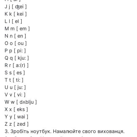
J j [ ʤei ]
K k [ kei ]
L l [ el ]
M m [ em ]
N n [ en ]
O o [ ou ]
P p [ pi: ]
Q q [ kju: ]
R r [ a:(r) ]
S s [ es ]
T t [ ti: ]
U u [ ju: ]
V v [ vi: ]
W w [ dʌblju ]
X x [ eks ]
Y y [ wai ]
Z z [ zed ]
3. Зробіть ноутбук. Намалюйте свого вихованця.