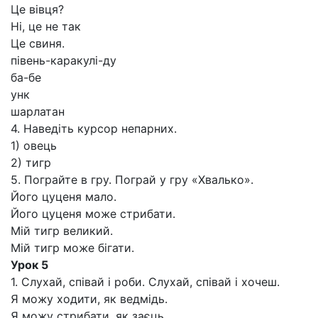
Це вівця?
Ні, це не так
Це свиня.
півень-каракулі-ду
ба-бе
унк
шарлатан
4. Наведіть курсор непарних.
1) овець
2) тигр
5. Пограйте в гру. Пограй у гру «Хвалько».
Його цуценя мало.
Його цуценя може стрибати.
Мій тигр великий.
Мій тигр може бігати.
Урок 5
1. Слухай, співай і роби. Слухай, співай і хочеш.
Я можу ходити, як ведмідь.
Я можу стрибати, як заєць.