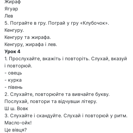
Жираф
Ягуар
Лев
5. Пограйте в гру. Пограй у гру «Клубочок».
Кенгуру.
Кенгуру та жирафа.
Кенгуру, жирафа і лев.
Урок 4
1. Прослухайте, вкажіть і повторіть. Слухай, вказуй
і повторюй.
- овець
- курка
- півень
2. Слухайте, повторюйте та вивчайте букву.
Послухай, повтори та відчувши літеру.
Ш ш. Вовк
3. Слухайте і скандуйте. Слухай і повторюй у ритм.
Масло-ойк!
Це вівця?