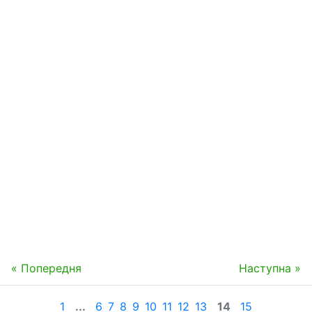
« Попередня
Наступна »
1
...
6
7
8
9
10
11
12
13
14
15