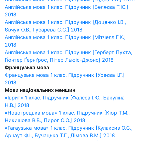
Англійська мова 1 клас. Підручник [Беляєва Т.Ю.]
2018
Англійська мова 1 клас. Підручник [Доценко І.В.,
Євчук О.В., Губарєва С.С.] 2018
Англійська мова 1 клас. Підручник [Мітчелл Г.К.]
2018
Англійська мова 1 клас. Підручник [Герберт Пухта,
Ґюнтер Ґернґрос, Пітер Льюіс-Джонс] 2018
Французька мова
Французька мова 1 клас. Підручник [Ураєва І.Г.]
2018
Мови національних меншин
«Іврит» 1 клас. Підручник [Фалеса І.Ю., Бакуліна
Н.В.] 2018
«Новогрецька мова» 1 клас. Підручник [Кіор Т.М.,
Никишова В.В., Пирог О.О.] 2018
«Гагаузька мова» 1 клас. Підручник [Кулаксиз О.С.,
Арнаут Ф.І., Бучацька Т.Г., Дімова В.М.] 2018