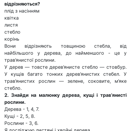
відрізняються?
плід з насінням
квітка
листя
стебло
корінь
Вони відрізняють товщиною стебла, від
найбільшого у дерева, до найменшого - це у
трав’янистої рослини.
У дерев — товсте дерев’янисте стебло — стовбур.
У кущів багато тонких дерев’янистих стебел. У
трав’янистих рослин — зелене, соковите, м’яке
стебло.
2. Знайди на малюнку дерева, кущі і трав’янисті
рослини.
Дерева - 1, 4, 7.
Кущі - 2, 5, 8.
Рослини - 3, 6.
Я досліджую листяні і хвойні дерева