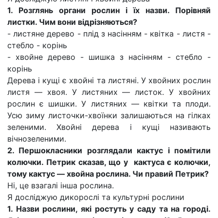
1. Розглянь органи рослин і їх назви. Порівняй
листки. Чим вони відрізняються?
- листяне дерево - плід з насінням - квітка - листя -
стебло - корінь
- хвойне дерево - шишка з насінням - стебло -
корінь
Дерева і кущі є хвойні та листяні. У хвойних рослин
листя — хвоя. У листяних — листок. У хвойних
рослин є шишки. У листяних — квітки та плоди.
Усю зиму листочки-хвоїнки залишаються на гілках
зеленими. Хвойні дерева і кущі називають
вічнозеленими.
2. Першокласники розглядали кактус і помітили
колючки. Петрик сказав, що у кактуса є колючки,
тому кактус — хвойна рослина. Чи правий Петрик?
Ні, це взагалі інша рослина.
Я досліджую дикорослі та культурні рослини
1. Назви рослини, які ростуть у саду та на городі.