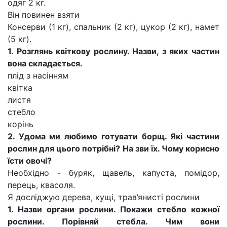
одяг 2 кг.
Він повинен взяти
Консерви (1 кг), спальник (2 кг), цукор (2 кг), намет
(5 кг).
1. Розглянь квіткову рослину. Назви, з яких частин
вона складається.
плід з насінням
квітка
листя
стебло
корінь
2. Удома ми любимо готувати борщ. Які частини
рослин для цього потрібні? На зви їх. Чому корисно
їсти овочі?
Необхідно - буряк, щавель, капуста, помідор,
перець, квасоля.
Я досліджую дерева, кущі, трав’янисті рослини
1. Назви органи рослини. Покажи стебло кожної
рослини. Порівняй стебла. Чим вони