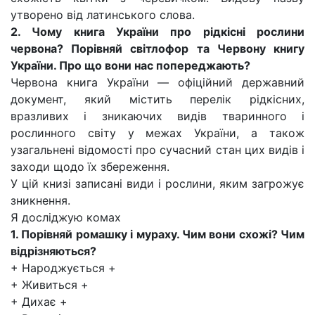
утворено від латинського слова.
2. Чому книга України про рідкісні рослини
червона? Порівняй світлофор та Червону книгу
України. Про що вони нас попереджають?
Червона книга України — офіційний державний
документ, який містить перелік рідкісних,
вразливих і зникаючих видів тваринного і
рослинного світу у межах України, а також
узагальнені відомості про сучасний стан цих видів і
заходи щодо їх збереження.
У цій книзі записані види і рослини, яким загрожує
зникнення.
Я досліджую комах
1. Порівняй ромашку і мураху. Чим вони схожі? Чим
відрізняються?
+ Народжується +
+ Живиться +
+ Дихає +