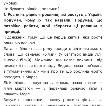
умовах.
Чи бувають рідкісні рослини?
1. Розглянь рідкісні рослини, які ростуть в Україні.
Подумай, чому їх так назвали. Подумай, що
потрібно робити, щоб зберегти ці рослини в
природі.
Підсніжник, тому що це перша квітка, яка росте
ранньою весною.
Латаття біле - назва роду походить від кельтського
слова, що означає «білий» (у багатьох видів лілії
віночок білий). Можливо, що назва походить від
римської назви цього роду. Видова назва пов'язана
з тлумаченням алхіміків про те, що рослина нібито
походить з Марса.
Лілія лісова - наукова латинська назва квітки —
лілія мартагон — у перекладі означає лілія з
планети Марс.
Зозулині черевички - назву рослина дістала за
схожість квітки з черевичком. Видову назву