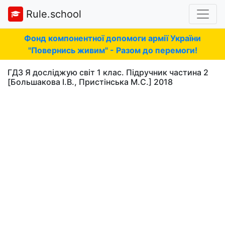
Rule.school
Фонд компонентної допомоги армії України
"Повернись живим" - Разом до перемоги!
ГДЗ Я досліджую світ 1 клас. Підручник частина 2
[Большакова І.В., Пристінська М.С.] 2018