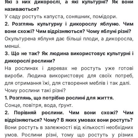
Які з них дикорослі, а які культурні? Як вони
називаються?
У саду ростуть капуста, соняшник, помідори.
2. Розглянь культурну і дикорослу яблуню. Чим
вони схожі? Чим відрізняються? Чому яблуні різні?
Окультурена яблуня дає більші плоди, а дикоросла,
менші.
3. Що не так? Як людина використовує культурні і
дикорослі рослини?
На рослинах і деревах не ростуть уже готові
вироби. Людина використовує для своїх потреб,
для отримання їжі, для створення меблів і так далі.
Чому рослини такі різні?
1. Розглянь, що потрібно рослині для життя.
Сонце, повітря, вода, ґрунт.
2. Порівняй рослини. Чим вони схожі? Чим
відрізняються? Чому? В яких умовах вони ростуть?
Вони ростуть в залежності від кількості необхідних
умов. Рослини різні, тому що ростуть у різних