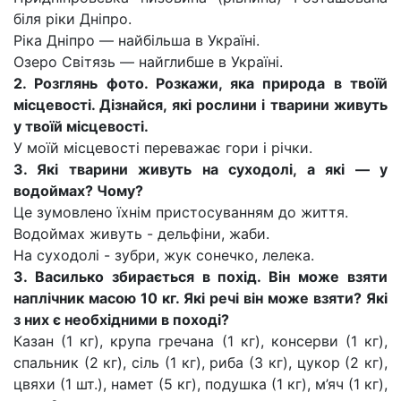
біля ріки Дніпро.
Ріка Дніпро — найбільша в Україні.
Озеро Світязь — найглибше в Україні.
2. Розглянь фото. Розкажи, яка природа в твоїй
місцевості. Дізнайся, які рослини і тварини живуть
у твоїй місцевості.
У моїй місцевості переважає гори і річки.
3. Які тварини живуть на суходолі, а які — у
водоймах? Чому?
Це зумовлено їхнім пристосуванням до життя.
Водоймах живуть - дельфіни, жаби.
На суходолі - зубри, жук сонечко, лелека.
3. Василько збирається в похід. Він може взяти
наплічник масою 10 кг. Які речі він може взяти? Які
з них є необхідними в поході?
Казан (1 кг), крупа гречана (1 кг), консерви (1 кг),
спальник (2 кг), сіль (1 кг), риба (3 кг), цукор (2 кг),
цвяхи (1 шт.), намет (5 кг), подушка (1 кг), м’яч (1 кг),