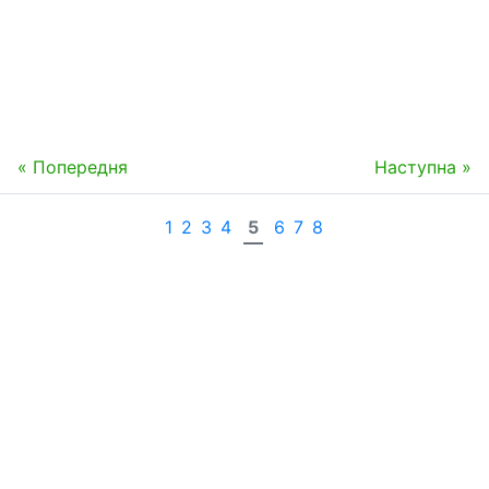
« Попередня
Наступна »
1
2
3
4
5
6
7
8