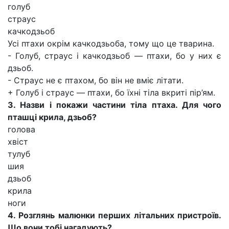
голуб
страус
качкодзьоб
Усі птахи окрім качкодзьоба, тому що це тварина.
- Голуб, страус і качкодзьоб — птахи, бо у них є
дзьоб.
- Страус не є птахом, бо він не вміє літати.
+ Голуб і страус — птахи, бо їхні тіла вкриті пір’ям.
3. Назви і покажи частини тіла птаха. Для чого
пташці крила, дзьоб?
голова
хвіст
тулуб
шия
дзьоб
крила
ноги
4. Розглянь малюнки перших літальних пристроїв.
Що вони тобі нагадують?