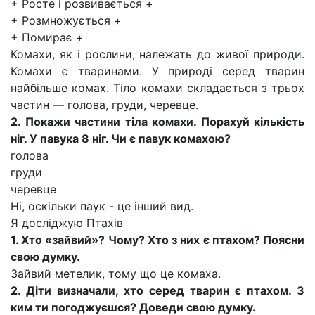
+ Росте і розвивається +
+ Розмножується +
+ Помирає +
Комахи, як і рослини, належать до живої природи.
Комахи є тваринами. У природі серед тварин
найбільше комах. Тіло комахи складається з трьох
частин — голова, груди, черевце.
2. Покажи частини тіла комахи. Порахуй кількість
ніг. У павука 8 ніг. Чи є павук комахою?
голова
груди
черевце
Ні, оскільки паук - це інший вид.
Я досліджую Птахів
1. Хто «зайвий»? Чому? Хто з них є птахом? Поясни
свою думку.
Зайвий метелик, тому що це комаха.
2. Діти визначали, хто серед тварин є птахом. З
ким ти погоджуєшся? Доведи свою думку.