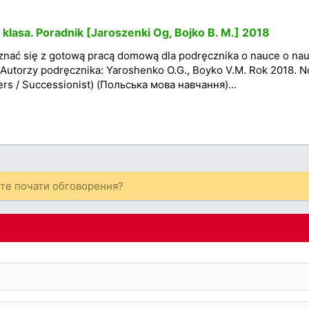
lasa. Poradnik [Jaroszenki Og, Bojko B. M.] 2018
nać się z gotową pracą domową dla podręcznika o nauce o nau
Autorzy podręcznika: Yaroshenko O.G., Boyko V.M. Rok 2018. 
rs / Successionist) (Польська мова навчання)...
ете почати обговорення?