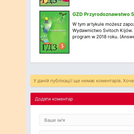
GZD Przyrodoznawstwo 5 k
W tym artykule możesz zapoz
Wydawnictwo Svitoch Kijów. 
program w 2018 roku. (Answe
У даній публікації ще немає коментарів. Хоч
Додати коментар