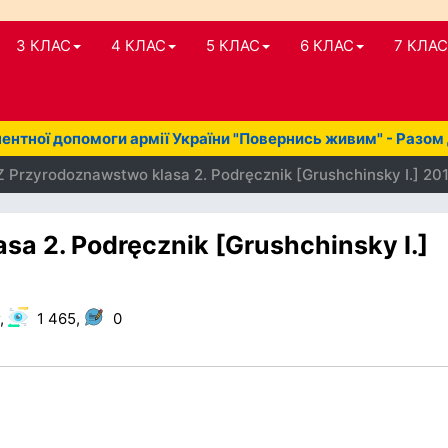
3 КЛАС
4 КЛАС
5 КЛАС
6 КЛАС
7 КЛАС
нтної допомоги армії України "Повернись живим" - Разом
 Przyrodoznawstwo klasa 2. Podręcznik [Grushchinsky I.] 20
a 2. Podręcznik [Grushchinsky I.]
,
1 465,
0