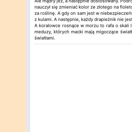
Ale mądry jeż, a następnie dostosowany. Podró
nauczył się zmieniać kolor ze złotego na fiole
za roślinę. A gdy on sam jest w niebezpiecze
z kulami. A następnie, każdy drapieżnik nie j
A koralowce rosnące w morzu to rafa o skali 
meduzy, których macki mają migoczące świat
światłami.