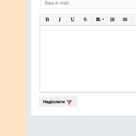
Жирний
Курсив
Підкреслений
Закреслений
Вирівнювання
Нумерований
Марков
Надіслати