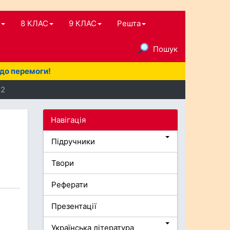
8 КЛАС
9 КЛАС
Решта
Пошук
 до перемоги!
12
Навігація
Підручники
Твори
Реферати
Презентації
Українська література