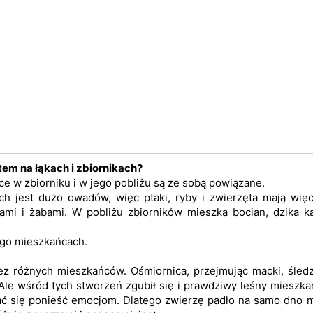
tem na łąkach i zbiornikach?
ące w zbiorniku i w jego pobliżu są ze sobą powiązane.
ch jest dużo owadów, więc ptaki, ryby i zwierzęta mają wię
ami i żabami. W pobliżu zbiorników mieszka bocian, dzika k
ego mieszkańcach.
z różnych mieszkańców. Ośmiornica, przejmując macki, śledzi
le wśród tych stworzeń zgubił się i prawdziwy leśny mieszka
ać się ponieść emocjom. Dlatego zwierzę padło na samo dno 