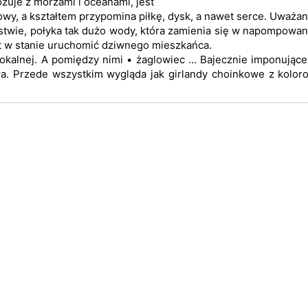
żuje z morzami i oceanami, jest
towy, a kształtem przypomina piłkę, dysk, a nawet serce. Uważan
ństwie, połyka tak dużo wody, która zamienia się w napompowan
est w stanie uruchomić dziwnego mieszkańca.
lokalnej. A pomiędzy nimi • żaglowiec ... Bajecznie imponując
ła. Przede wszystkim wygląda jak girlandy choinkowe z kolor