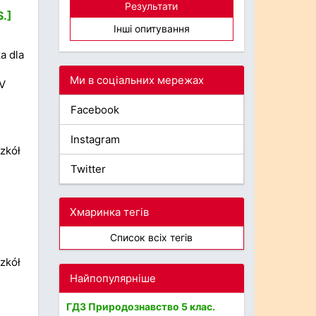
Результати
S.]
Інші опитування
a dla
Ми в соціальних мережах
SV
Facebook
Instagram
zkół
Twitter
Хмаринка тегів
Список всіх тегів
zkół
Найпопулярніше
ГДЗ Природознавство 5 клас.