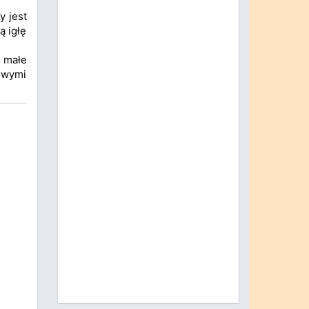
y jest
ą igłę
e małe
owymi