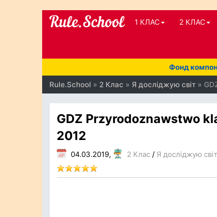
1 КЛАС
2 КЛАС
Фонд компоне
Rule.School
»
2 Клас
»
Я досліджую світ
» GDZ
GDZ Przyrodoznawstwo klas
2012
04.03.2019,
2 Клас
/
Я досліджую світ