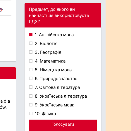
Предмет, до якого ви
найчастіше використовуєте
ГДЗ?
1. Англійська мова
2. Біологія
3. Географія
4. Математика
5. Німецька мова
6. Природознавство
7. Світова література
8. Українська література
a dla
9. Українська мова
jów.
10. Фізика
Голосувати