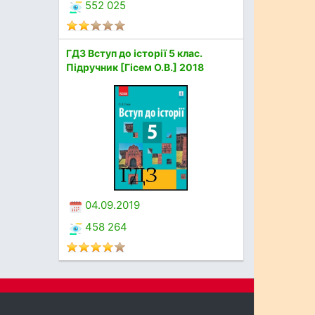
552 025
ГДЗ Вступ до історії 5 клас.
Підручник [Гісем О.В.] 2018
04.09.2019
458 264