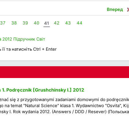
Вперед
37
38
39
40
41
42
43
44
а
2012
Підручник
Світ
її та натисніть Ctrl + Enter
 1. Podręcznik [Grushchinsky I.] 2012
znać się z przygotowanymi zadaniami domowymi do podręcznik
go na temat "Natural Science" klasa 1. Wydawnictwo "Osvita", Ki
nsky I. Rok wydania 2012. (Answers / DDD / Resever) (Польська