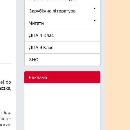
Зарубіжна література
Читати
ДПА 4 Клас
ДПА 9 Клас
ЗНО
Реклама
cej do
aczka,
 łup.
niec -
morza.