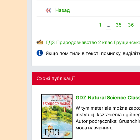
Назад
1
...
35
36
ГДЗ
Природознавство
2 клас
Грущинськ
Якщо помітили в тексті помилку, виділіть 
Схожі публікації
GDZ Natural Science Class
W tym materiale można zapo
instytucji kształcenia ogólne
Autor podręcznika: Grushchi
мова навчання)...