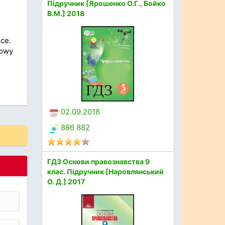
Підручник [Ярошенко О.Г., Бойко
В.М.] 2018
ce.
Nowy
02.09.2018
886 882
ГДЗ Основи правознавства 9
клас. Підручник [Наровлянський
О. Д.] 2017