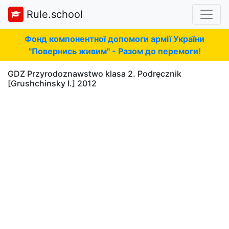
Rule.school
Фонд компонентної допомоги армії України
"Повернись живим" - Разом до перемоги!
GDZ Przyrodoznawstwo klasa 2. Podręcznik
[Grushchinsky I.] 2012