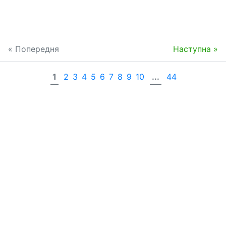
« Попередня
Наступна »
1
2
3
4
5
6
7
8
9
10
...
44