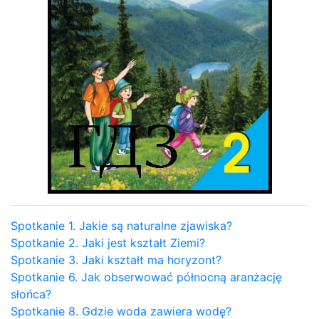
Spotkanie 1. Jakie są naturalne zjawiska?
Spotkanie 2. Jaki jest kształt Ziemi?
Spotkanie 3. Jaki kształt ma horyzont?
Spotkanie 6. Jak obserwować północną aranżację
słońca?
Spotkanie 8. Gdzie woda zawiera wodę?