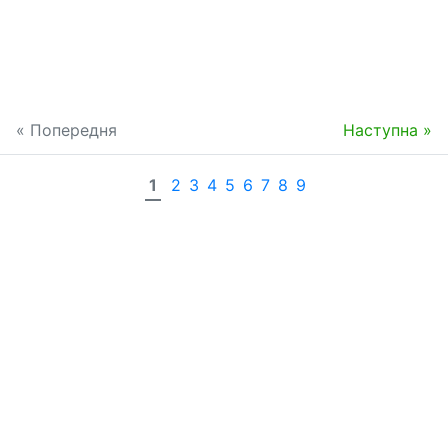
« Попередня
Наступна »
1
2
3
4
5
6
7
8
9