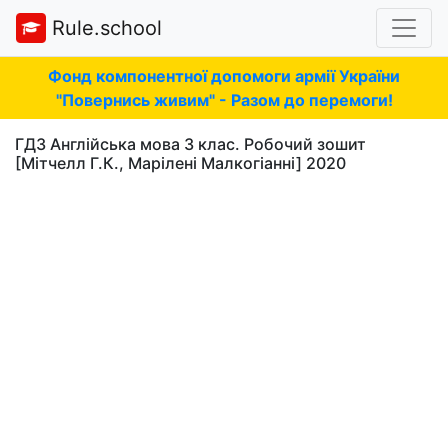
Rule.school
Фонд компонентної допомоги армії України
"Повернись живим" - Разом до перемоги!
ГДЗ Англійська мова 3 клас. Робочий зошит
[Мітчелл Г.К., Марілені Малкогіанні] 2020