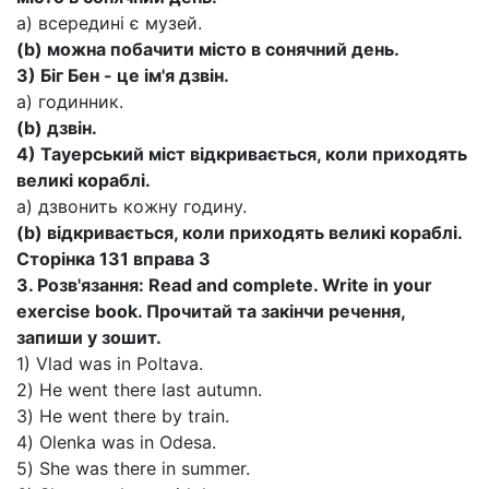
а) всередині є музей.
(
b
) можна побачити місто в сонячний день.
3) Біг Бен - це ім'я дзвін.
а) годинник.
(
b
) дзвін.
4) Тауерський міст відкривається, коли приходять
великі кораблі.
а) дзвонить кожну годину.
(
b
) відкривається, коли приходять великі кораблі.
Сторінка 131 вправа 3
3. Розв'язання: Read and complete. Write in your
exercise book.
Прочитай та закінчи речення,
запиши у зошит.
1) Vlad was in Poltava.
2) He went there last autumn.
3) He went there by train.
4) Olenka was in Odesa.
5) She was there in summer.