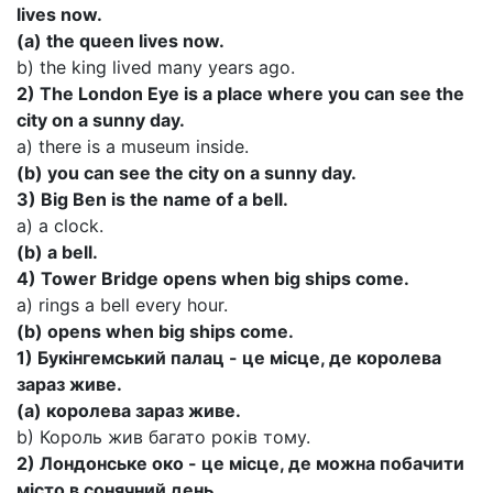
lives now.
(a) the queen lives now.
b) the king lived many years ago.
2) The London Eye is a place where you can see the
city on a sunny day.
a) there is a museum inside.
(b) you can see the city on a sunny day.
3) Big Ben is the name of a bell.
a) a clock.
(b) a bell.
4) Tower Bridge opens when big ships come.
a) rings a bell every hour.
(b) opens when big ships come.
1) Букінгемський палац - це місце, де королева
зараз живе.
(а) королева зараз живе.
b) Король жив багато років тому.
2) Лондонське око - це місце, де можна побачити
місто в сонячний день.