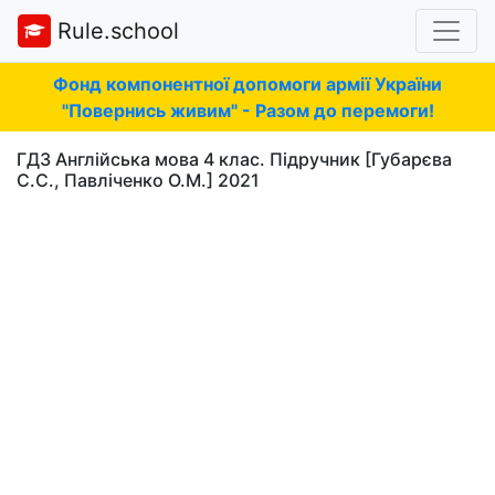
Rule.school
Фонд компонентної допомоги армії України
"Повернись живим" - Разом до перемоги!
ГДЗ Англійська мова 4 клас. Підручник [Губарєва
С.С., Павліченко О.М.] 2021