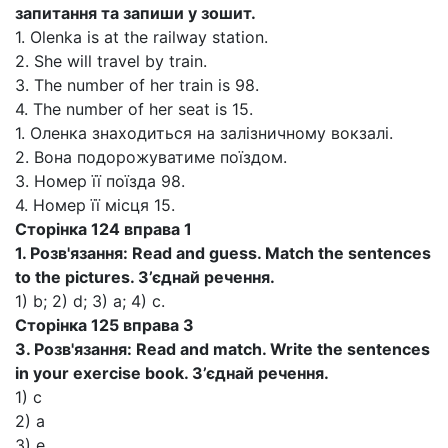
запитання та запиши у зошит.
1. Olenka is at the railway station.
2. She will travel by train.
3. The number of her train is 98.
4. The number of her seat is 15.
1. Оленка знаходиться на залізничному вокзалі.
2. Вона подорожуватиме поїздом.
3. Номер її поїзда 98.
4. Номер її місця 15.
Сторінка 124 вправа 1
1. Розв'язання: Read and guess. Match the sentences
to the pictures. З’єднай речення.
1) b; 2) d; 3) a; 4) c.
Сторінка 125 вправа 3
3. Розв'язання: Read and match. Write the sentences
in your exercise book.
З’єднай речення.
1) c
2) a
3) e