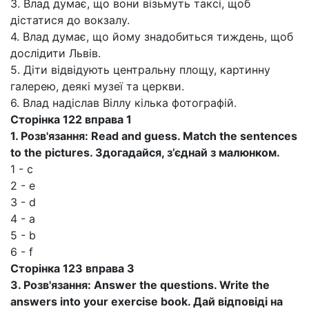
3. Влад думає, що вони візьмуть таксі, щоб
дістатися до вокзалу.
4. Влад думає, що йому знадобиться тиждень, щоб
дослідити Львів.
5. Діти відвідують центральну площу, картинну
галерею, деякі музеї та церкви.
6. Влад надіслав Віллу кілька фотографій.
Сторінка 122 вправа 1
1. Розв'язання: Read and guess. Match the sentences
to the pictures.
Здогадайся, з’єднай з малюнком.
1 - с
2 - е
3 - d
4 - а
5 - b
6 - f
Сторінка 123 вправа 3
3. Розв'язання: Answer the questions. Write the
answers into your exercise book. Дай відповіді на