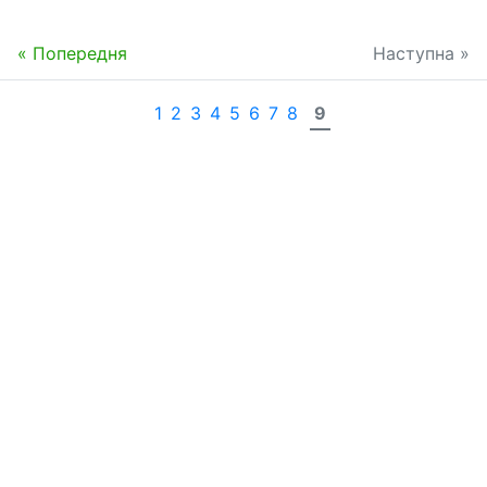
« Попередня
Наступна »
1
2
3
4
5
6
7
8
9