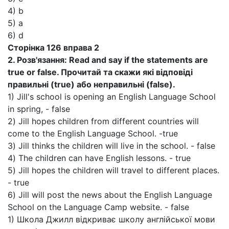
4) b
5) a
6) d
Сторінка 126 вправа 2
2. Розв'язання: Read and say if the statements are
true or false.
Прочитай та скажи які відповіді
правильні (
true
) або неправильні (
false
).
1) Jill's school is opening an English Language School
in spring, - false
2) Jill hopes children from different countries will
come to the English Language School. -true
3) Jill thinks the children will live in the school. - false
4) The children can have English lessons. - true
5) Jill hopes the children will travel to different places.
- true
6) Jill will post the news about the English Language
School on the Language Camp website. - false
1) Школа Джилл відкриває школу англійської мови