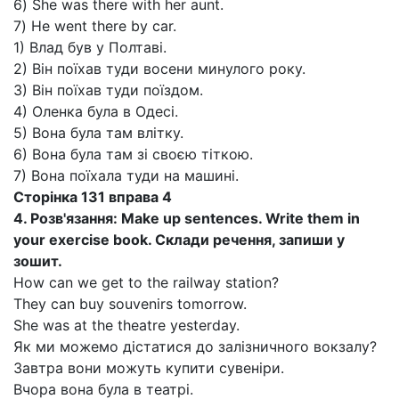
6) She was there with her aunt.
7) He went there by car.
1) Влад був у Полтаві.
2) Він поїхав туди восени минулого року.
3) Він поїхав туди поїздом.
4) Оленка була в Одесі.
5) Вона була там влітку.
6) Вона була там зі своєю тіткою.
7) Вона поїхала туди на машині.
Сторінка 131 вправа 4
4. Розв'язання: Make up sentences. Write them in
your exercise book. Склади речення, запиши у
зошит.
How can we get to the railway station?
They can buy souvenirs tomorrow.
She was at the theatre yesterday.
Як ми можемо дістатися до залізничного вокзалу?
Завтра вони можуть купити сувеніри.
Вчора вона була в театрі.