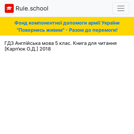
Rule.school
Фонд компонентної допомоги армії України
"Повернись живим" - Разом до перемоги!
ГДЗ Англійська мова 5 клас. Книга для читання
[Карп'юк О.Д.] 2018