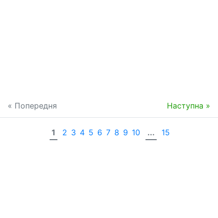
« Попередня
Наступна »
1
2
3
4
5
6
7
8
9
10
...
15