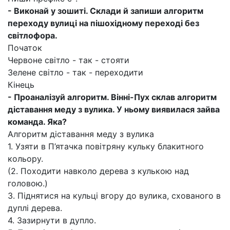
- Виконай у зошиті. Склади й запиши алгоритм
переходу вулиці на пішохідному переході без
світлофора.
Початок
Червоне світло - так - стояти
Зелене світло - так - переходити
Кінець
- Проаналізуй алгоритм. Вінні-Пух склав алгоритм
діставання меду з вулика. У ньому виявилася зайва
команда. Яка?
Алгоритм діставання меду з вулика
1. Узяти в П’ятачка повітряну кульку блакитного
кольору.
(2. Походити навколо дерева з кулькою над
головою.)
3. Піднятися на кульці вгору до вулика, схованого в
дуплі дерева.
4. Зазирнути в дупло.