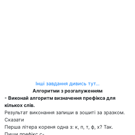
Інші завдання дивись тут...
Алгоритми з розгалуженням
- Виконай алгоритм визначення префікса для
кількох слів.
Результат виконання запиши в зошиті за зразком.
Сказати
Перша літера кореня одна з: к, п, т, ф, х? Так.
Пиши префікс с-.