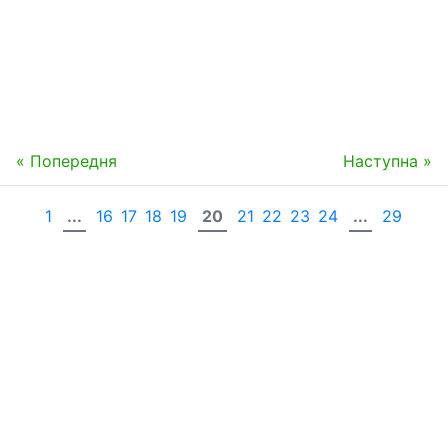
« Попередня
Наступна »
1
...
16
17
18
19
20
21
22
23
24
...
29