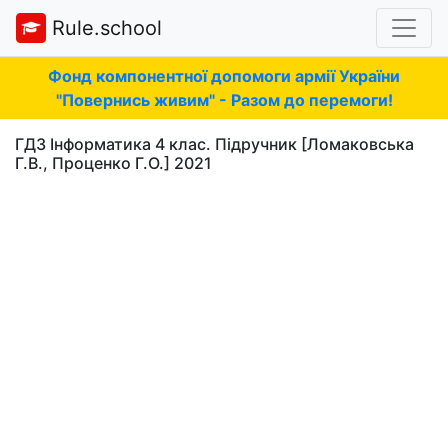
Rule.school
Фонд компонентної допомоги армії України
"Повернись живим" - Разом до перемоги!
ГДЗ Інформатика 4 клас. Підручник [Ломаковська
Г.В., Проценко Г.О.] 2021