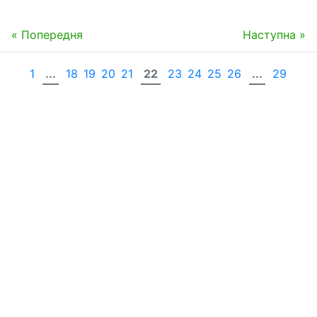
« Попередня
Наступна »
1
...
18
19
20
21
22
23
24
25
26
...
29