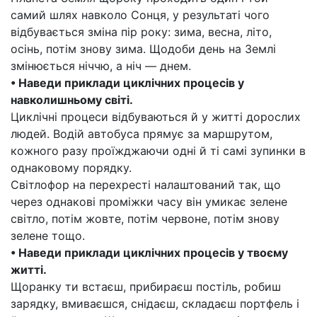
самий шлях навколо Сонця, у результаті чого
відбувається зміна пір року: зима, весна, літо,
осінь, потім знову зима. Щодоби день на Землі
змінюється ніччю, а ніч — днем.
• Наведи приклади циклічних процесів у
навколишньому світі.
Циклічні процеси відбуваються й у житті дорослих
людей. Водій автобуса прямує за маршрутом,
кожного разу проїжджаючи одні й ті самі зупинки в
однаковому порядку.
Світлофор на перехресті налаштований так, що
через однакові проміжки часу він умикає зелене
світло, потім жовте, потім червоне, потім знову
зелене тощо.
• Наведи приклади циклічних процесів у твоєму
житті.
Щоранку ти встаєш, прибираєш постіль, робиш
зарядку, вмиваєшся, снідаєш, складаєш портфель і