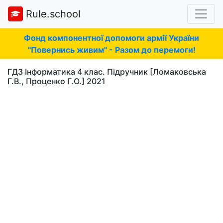
Rule.school
Фонд компонентної допомоги армії України
"Повернись живим" - Разом до перемоги!
ГДЗ Інформатика 4 клас. Підручник [Ломаковська
Г.В., Проценко Г.О.] 2021