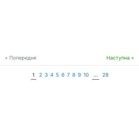
« Попередня
Наступна »
1
2
3
4
5
6
7
8
9
10
...
28