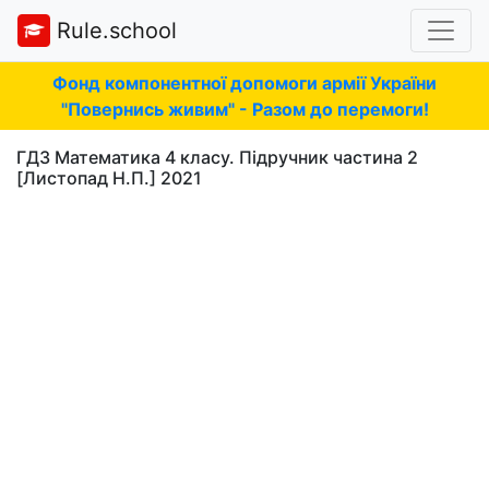
Rule.school
Фонд компонентної допомоги армії України
"Повернись живим" - Разом до перемоги!
ГДЗ Математика 4 класу. Підручник частина 2
[Листопад Н.П.] 2021