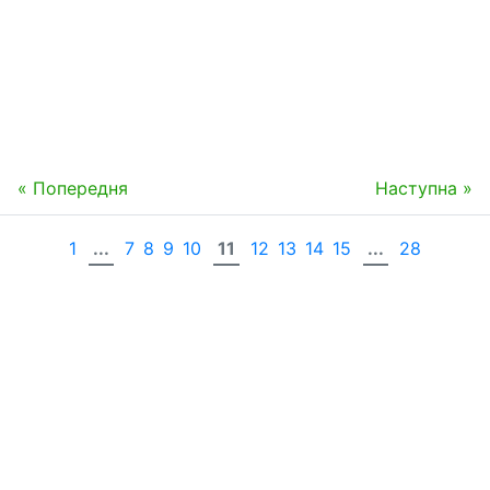
« Попередня
Наступна »
1
...
7
8
9
10
11
12
13
14
15
...
28