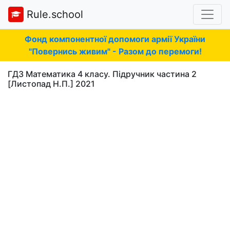
Rule.school
Фонд компонентної допомоги армії України
"Повернись живим" - Разом до перемоги!
ГДЗ Математика 4 класу. Підручник частина 2
[Листопад Н.П.] 2021