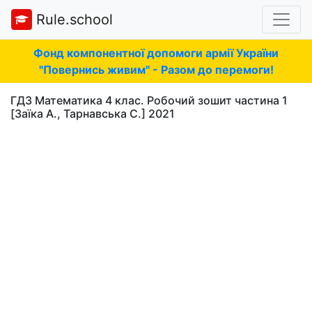
Rule.school
Фонд компонентної допомоги армії України
"Повернись живим" - Разом до перемоги!
ГДЗ Математика 4 клас. Робочий зошит частина 1
[Заїка А., Тарнавська С.] 2021