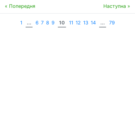
« Попередня
Наступна »
1
...
6
7
8
9
10
11
12
13
14
...
79