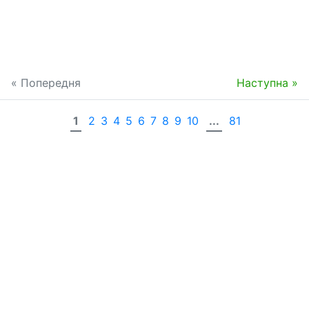
« Попередня
Наступна »
1
2
3
4
5
6
7
8
9
10
...
81