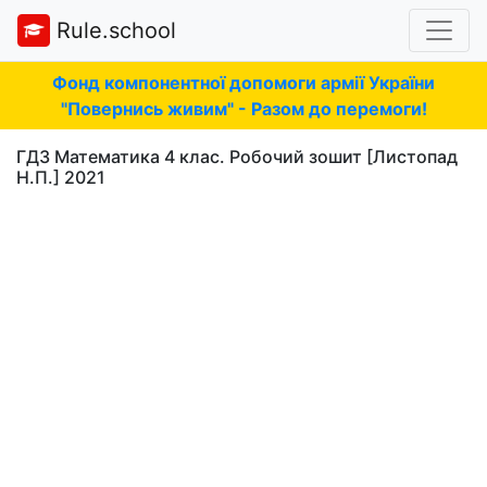
Rule.school
Фонд компонентної допомоги армії України
"Повернись живим" - Разом до перемоги!
ГДЗ Математика 4 клас. Робочий зошит [Листопад
Н.П.] 2021