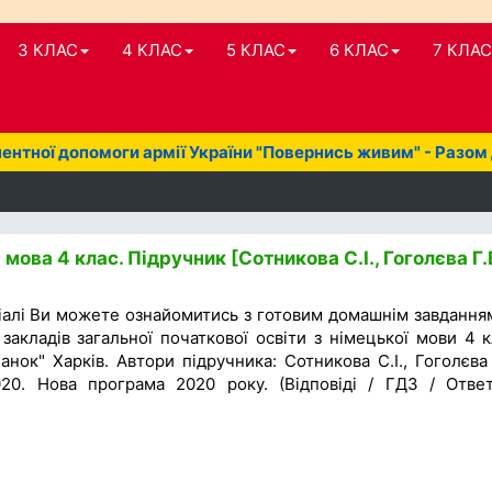
3 КЛАС
4 КЛАС
5 КЛАС
6 КЛАС
7 КЛАС
нтної допомоги армії України "Повернись живим" - Разом
мова 4 клас. Підручник [Сотникова С.І., Гоголєва Г.
іалі Ви можете ознайомитись з готовим домашнім завдання
закладів загальної початкової освіти з німецької мови 4 к
нок" Харків. Автори підручника: Сотникова С.І., Гоголєва 
20. Нова програма 2020 року. (Відповіді / ГДЗ / Отве