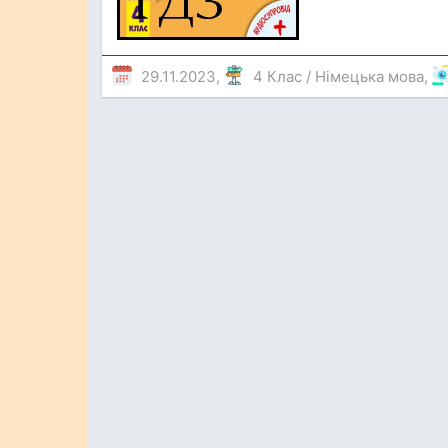
29.11.2023,
4 Клас
/
Німецька мова
,