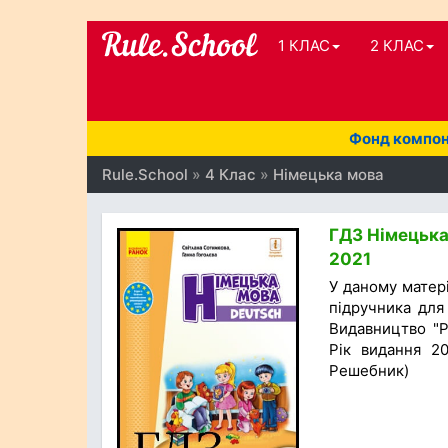
1 КЛАС
2 КЛАС
Фонд компоне
Rule.School
»
4 Клас
»
Німецька мова
ГДЗ Німецька 
2021
У даному матер
підручника для 
Видавництво "Ра
Рік видання 20
Решебник)