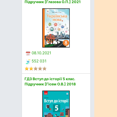
Підручник [Глазова О.П.] 2021
08.10.2021
552 031
ГДЗ Вступ до історії 5 клас.
Підручник [Гісем О.В.] 2018