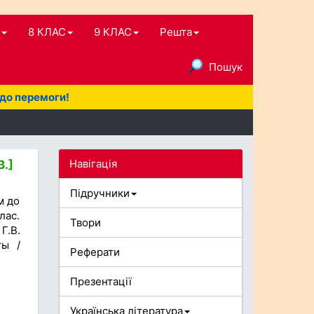
8 КЛАС
9 КЛАС
Решта
Пошук
 до перемоги!
Навігація
В.]
Підручники
м до
лас.
Твори
Г.В.
ты /
Реферати
Презентації
Українська література