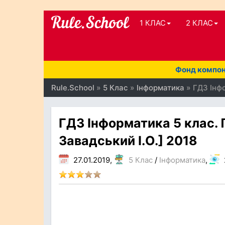
1 КЛАС
2 КЛАС
Фонд компоне
Rule.School
»
5 Клас
»
Інформатика
» ГДЗ Інфо
ГДЗ Інформатика 5 клас. 
Завадський І.О.] 2018
27.01.2019,
5 Клас
/
Інформатика
,