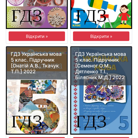
Відкрити »
Відкрити »
ГДЗ Українська мова
ГДЗ Українська мова
5 клас. Підручник
5 клас. Підручник
[Онатій А.В., Ткачук
[Семеног О.М.,
Т.П.] 2022
Дятленко Т.І.,
Білясник М.Д.] 2022