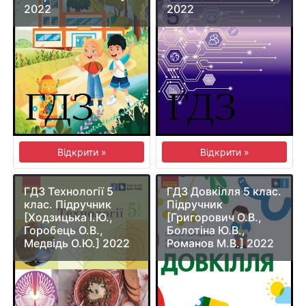
2022
2022
Відкрити »
Відкрити »
ГДЗ Технології 5
ГДЗ Довкілля 5 клас.
клас. Підручник
Підручник
[Ходзицька І.Ю.,
[Григорович О.В.,
Горобець О.В.,
Болотіна Ю.В.,
Медвідь О.Ю.] 2022
Романов М.В.] 2022