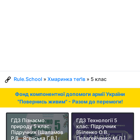
Rule.School
»
Хмаринка теґів
» 5 клас
Фонд компонентної допомоги армії України
"Повернись живим" - Разом до перемоги!
ГДЗ Пізнаємо
ГДЗ Технології 5
природу 5 клас.
клас. Підручник
Підручник [Шаламов
[Біленко О.В.,
Р.В., Ягенська Г.В.]
Пелагейченко М.Л.]