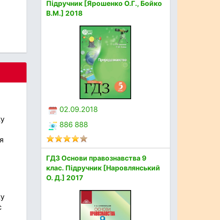
Підручник [Ярошенко О.Г., Бойко
В.М.] 2018
02.09.2018
ку
886 888
я
ГДЗ Основи правознавства 9
клас. Підручник [Наровлянський
О. Д.] 2017
ку
с