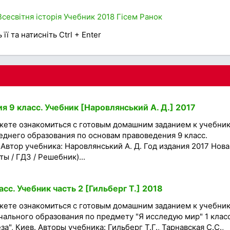
Всесвітня історія
Учебник
2018
Гісем
Ранок
її та натисніть Ctrl + Enter
 9 класс. Учебник [Наровлянський А. Д.] 2017
жете ознакомиться с готовым домашним заданием к учебни
днего образования по основам правоведения 9 класс.
 Автор учебника: Наровлянський А. Д. Год издания 2017 Нова
ы / ГДЗ / Решебник)...
сс. Учебник часть 2 [Гильберг Т.] 2018
жете ознакомиться с готовым домашним заданием к учебни
ального образования по предмету "Я исследую мир" 1 клас
за", Киев. Авторы учебника: Гильберг Т.Г., Тарнавская С.С.,