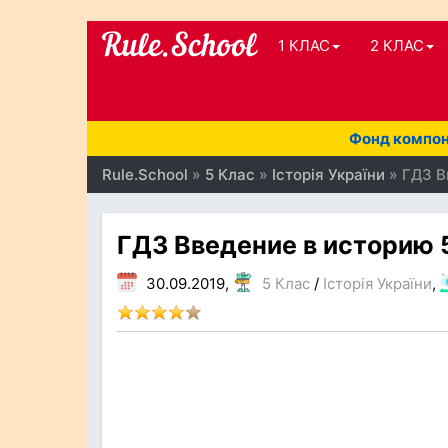
1 КЛАС
2 КЛАС
Фонд компоне
Rule.School
»
5 Клас
»
Історія України
» ГДЗ В
ГДЗ Введение в историю 5
30.09.2019,
5 Клас
/
Історія України
,