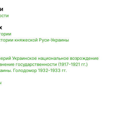
ИИ
ости
Х
тории
истории княжеской Руси-Украины
мперий Украинское национальное возрождение
анение государственности (1917-1921 гг.)
аины. Голодомор 1932-1933 гг.
ы