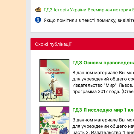
ГДЗ
Історія України
Всемирная история
Якщо помітили в тексті помилку, виділіть 
Схожі публікації
ГДЗ Основы правоведения
В данном материале Вы мо
для учреждений общего сре
Издательство "Мир", Львов.
программа 2017 года. (Ответ
ГДЗ Я исследую мир 1 кла
В данном материале Вы мо
для учреждений общего нач
часть 2. Издательство "Гене