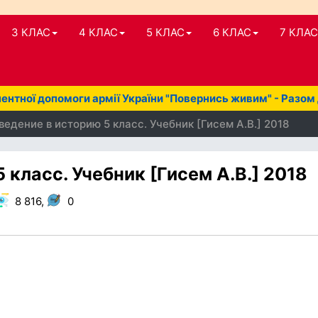
3 КЛАС
4 КЛАС
5 КЛАС
6 КЛАС
7 КЛАС
нтної допомоги армії України "Повернись живим" - Разом
ведение в историю 5 класс. Учебник [Гисем А.В.] 2018
 класс. Учебник [Гисем А.В.] 2018
8 816,
0