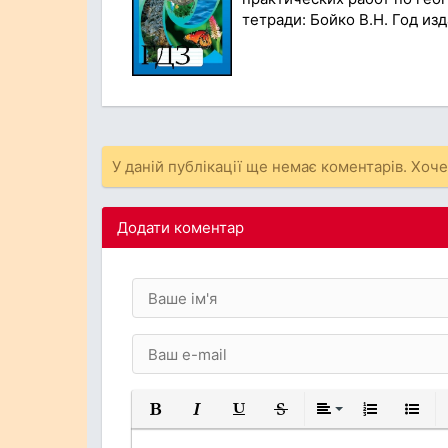
тетради: Бойко В.Н. Год изд
У даній публікації ще немає коментарів. Хоч
Додати коментар
Жирний
Курсив
Підкреслений
Закреслений
Вирівнювання
Нумерований
Марков