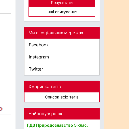
Результати
Інші опитування
Ми в соціальних мережах
Facebook
Instagram
Twitter
Хмаринка тегів
Список всіх тегів
Найпопулярніше
ГДЗ Природознавство 5 клас.