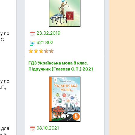
23.02.2019
у по
.С.
621 802
ГДЗ Українська мова 8 клас.
Підручник [Глазова О.П.] 2021
у по
Г.,
08.10.2021
 для
чей