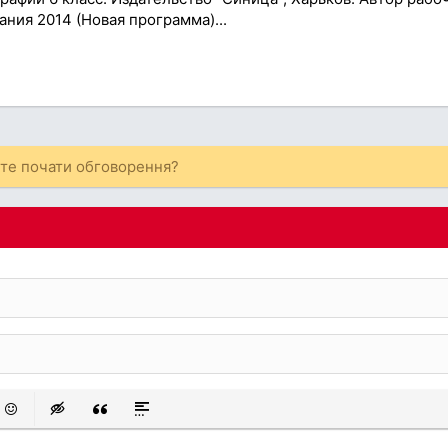
ания 2014 (Новая программа)...
ете почати обговорення?
 список
аний список
смайли
Insert hidden text
Insert Quote
Insert spoiler