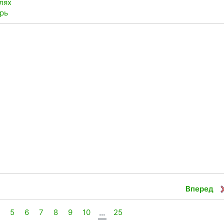
лях
ерь
Вперед
4
5
6
7
8
9
10
...
25