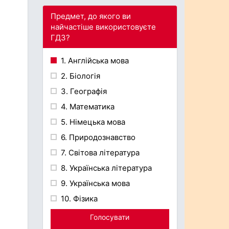
Предмет, до якого ви
найчастіше використовуєте
ГДЗ?
1. Англійська мова
2. Біологія
3. Географія
4. Математика
5. Німецька мова
6. Природознавство
7. Світова література
8. Українська література
9. Українська мова
10. Фізика
Голосувати