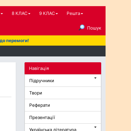
8 КЛАС
9 КЛАС
Решта
Пошук
 до перемоги!
Навігація
Підручники
Твори
Реферати
Презентації
Українська література