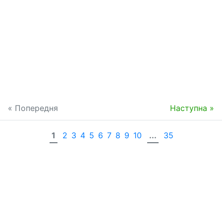
« Попередня
Наступна »
1
2
3
4
5
6
7
8
9
10
...
35