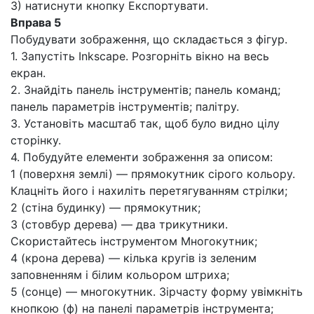
3) натиснути кнопку Експортувати.
Вправа 5
Побудувати зображення, що складається з фігур.
1. Запустіть Inkscape. Розгорніть вікно на весь
екран.
2. Знайдіть панель інструментів; панель команд;
панель параметрів інструментів; палітру.
3. Установіть масштаб так, щоб було видно цілу
сторінку.
4. Побудуйте елементи зображення за описом:
1 (поверхня землі) — прямокутник сірого кольору.
Клацніть його і нахиліть перетягуванням стрілки;
2 (стіна будинку) — прямокутник;
3 (стовбур дерева) — два трикутники.
Скористайтесь інструментом Многокутник;
4 (крона дерева) — кілька кругів із зеленим
заповненням і білим кольором штриха;
5 (сонце) — многокутник. Зірчасту форму увімкніть
кнопкою (ф) на панелі параметрів інструмента;