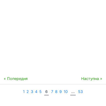
« Попередня
Наступна »
1
2
3
4
5
6
7
8
9
10
...
53