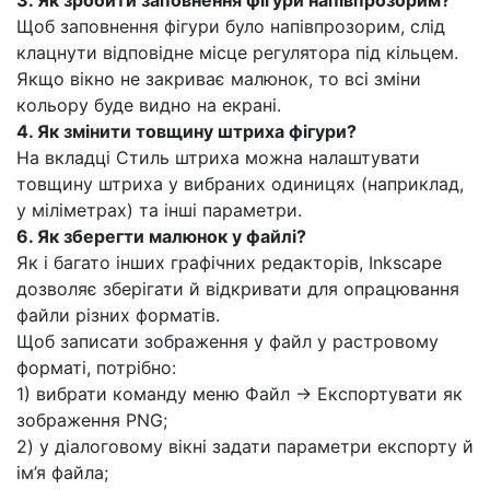
3. Як зробити заповнення фігури напівпрозорим?
Щоб заповнення фігури було напівпрозорим, слід
клацнути відповідне місце регулятора під кільцем.
Якщо вікно не закриває малюнок, то всі зміни
кольору буде видно на екрані.
4. Як змінити товщину штриха фігури?
На вкладці Стиль штриха можна налаштувати
товщину штриха у вибраних одиницях (наприклад,
у міліметрах) та інші параметри.
6. Як зберегти малюнок у файлі?
Як і багато інших графічних редакторів, Inkscape
дозволяє зберігати й відкривати для опрацювання
файли різних форматів.
Щоб записати зображення у файл у растровому
форматі, потрібно:
1) вибрати команду меню Файл → Експортувати як
зображення PNG;
2) у діалоговому вікні задати параметри експорту й
ім’я файла;