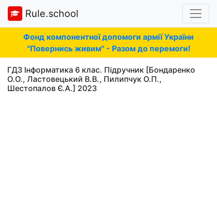
Rule.school
Фонд компонентної допомоги армії України
"Повернись живим" - Разом до перемоги!
ГДЗ Інформатика 6 клас. Підручник [Бондаренко
О.О., Ластовецький В.В., Пилипчук О.П.,
Шестопалов Є.А.] 2023