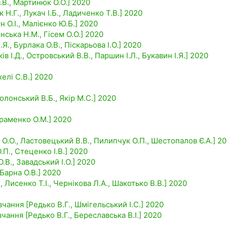
О.В., Мартинюк О.О.] 2020
 Н.Г., Лукач І.Б., Ладиченко Т.В.] 2020
н О.І., Малієнко Ю.Б.] 2020
нська Н.М., Гісем О.О.] 2020
Я., Бурлака О.В., Піскарьова І.О.] 2020
ів І.Д., Островський В.В., Паршин І.Л., Букавин І.Я.] 2020
хелі С.В.] 2020
олонський В.Б., Якір М.С.] 2020
враменко О.М.] 2020
О.О., Ластовецький В.В., Пилипчук О.П., Шестопалов Є.А.] 2
П., Стеценко І.В.] 2020
В., Завадський І.О.] 2020
Барна О.В.] 2020
, Лисенко Т.І., Чернікова Л.А., Шакотько В.В.] 2020
вчання [Редько В.Г., Шмігельський І.С.] 2020
вчання [Редько В.Г., Береславська В.І.] 2020