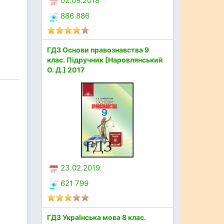
02.09.2018
886 886
ГДЗ Основи правознавства 9
клас. Підручник [Наровлянський
О. Д.] 2017
23.02.2019
621 799
ГДЗ Українська мова 8 клас.