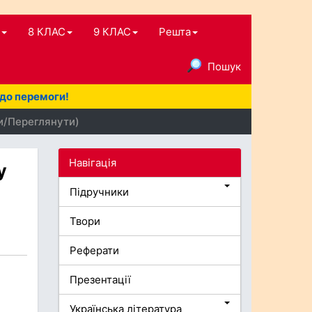
8 КЛАС
9 КЛАС
Решта
Пошук
 до перемоги!
ти/Переглянути)
Навігація
у
Підручники
Твори
Реферати
Презентації
Українська література