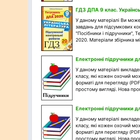
ГДЗ ДПА 9 клас. Українс
У даному матеріалі Ви мож
завдань для підсумкових ко
"Посібники і підручники", Т
2020. Матеріали збірника міс
Електронні підручники д
У даному матеріалі викладен
класу, які кожен охочий мо
форматі для перегляду (PDF
простому вигляді. Нова прог
Електронні підручники д
У даному матеріалі викладен
класу, які кожен охочий мо
форматі для перегляду (PDF
простому вигляді. Нова прог