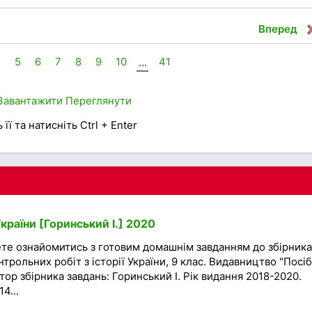
Вперед
4
5
6
7
8
9
10
...
41
Завантажити
Переглянути
її та натисніть Ctrl + Enter
України [Горинський І.] 2020
ете ознайомитись з готовим домашнім завданням до збірника
трольних робіт з історії України, 9 клас. Видавництво "Посі
втор збірника завдань: Горинський І. Рік видання 2018-2020.
4...