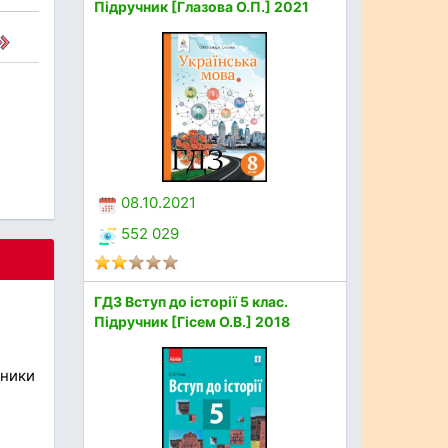
Підручник [Глазова О.П.] 2021
08.10.2021
552 029
ГДЗ Вступ до історії 5 клас.
Підручник [Гісем О.В.] 2018
бники