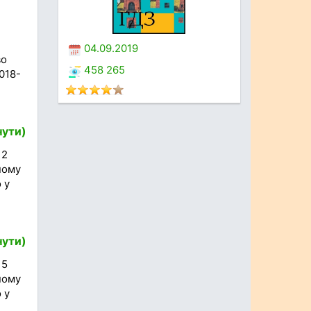
04.09.2019
во
458 265
018-
нути)
 2
ному
 у
нути)
 5
ному
 у