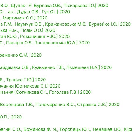
В.О., Щупак І.Я, Бурлака О.В., Піскарьова І.О.] 2020
., авт. Дудар О.В., Гук О.І.] 2020
., Мартинюк О.О.] 2020
ка Г.М., Наумчук О.В., Крижановська М.Є., Бурнейко І.О.] 2020
ька Н.М., Гісем О.О.] 2020
ький Ю.Ю., Романишин Н.Ю.] 2020
.С., Панарін О.Є., Топольницька Ю.А.] 2020
враменко О.М.] 2020
айдамака О.В., Кузьменко Г.В., Лємешева Н.А.] 2020
., Трінька Г.Ю.] 2020
вчання [Сотникова С.І.] 2020
чання [Сотникова С.І., Гоголєва Г.В.] 2020
, Воронцова Т.В., Пономаренко В.С., Страшко С.В.] 2020
О.П.] 2020
овгий С.О., Божинова Ф. Я., Горобець Ю.І., Ненашев І.Ю., Кі