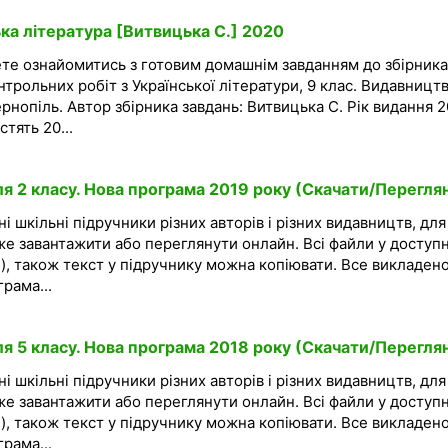
ька література [Витвицька С.] 2020
ете ознайомитись з готовим домашнім завданням до збірника
нтрольних робіт з Української літератури, 9 клас. Видавницт
ернопіль. Автор збірника завдань: Витвицька С. Рік видання 2
тять 20...
ля 2 класу. Нова програма 2019 року (Скачати/Перегля
і шкільні підручники різних авторів і різних видавництв, для
же завантажити або переглянути онлайн. Всі файли у доступ
), також текст у підручнику можна копіювати. Все викладено
рама...
ля 5 класу. Нова програма 2018 року (Скачати/Перегля
і шкільні підручники різних авторів і різних видавництв, для
же завантажити або переглянути онлайн. Всі файли у доступ
), також текст у підручнику можна копіювати. Все викладено
рама...