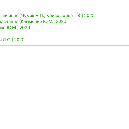
навчання [Чумак Н.П., Кривошеева Т.В.] 2020
 навчання [Клименко Ю.М.] 2020
нко Ю.М.] 2020
я Л.С.] 2020