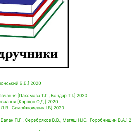
лонський В.Б.] 2020
авчання [Пахомова Т.Г., Бондар Т.І.] 2020
навчання [Карпюк О.Д.] 2020
а Л.В., Самойлюкевич І.В] 2020
, Балан П.Г., Серебряков В.В., Матяш Н.Ю., Горобчишин В.А.] 