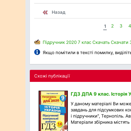
Назад
1
2
3
Підручник
2020
7 клас
Скачать
Скачати
Якщо помітили в тексті помилку, виділіть 
Схожі публікації
ГДЗ ДПА 9 клас. Історія 
У даному матеріалі Ви мож
завдань для підсумкових кон
і підручники", Тернопіль. А
Матеріали збірника містять 1