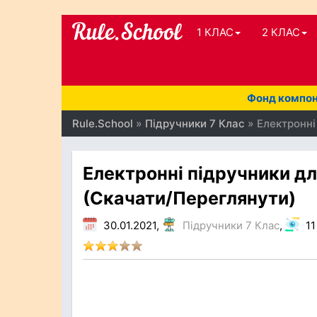
1 КЛАС
2 КЛАС
Фонд компоне
Rule.School
»
Підручники 7 Клас
» Електронні
Електронні підручники дл
(Скачати/Переглянути)
30.01.2021,
Підручники 7 Клас
,
11