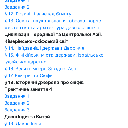
Завдання 1
Завдання 2
§ 12. Розквіт і занепад Єгипту
§ 13. Освіта, наукові знання, образотворче
мистецтво та архітектура давніх єгиптян
Цивілізації Передньої та Центральної Азії.
Кімерійсько-скіфський світ
§ 14. Найдавніші держави Дворіччя
§ 15. Фінікійські міста-держави. Ізраїльсько-
іудейське царство
§ 16. Великі імперії Західної Азії
§ 17. Кімерія та Скіфія
§ 18. Історичні джерела про скіфів
Практичне заняття 4
Завдання 1
Завдання 2
Завдання 3
Давні Індія та Китай
§ 19. Давня Індія