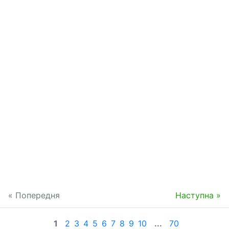
« Попередня
Наступна »
1
2
3
4
5
6
7
8
9
10
...
70