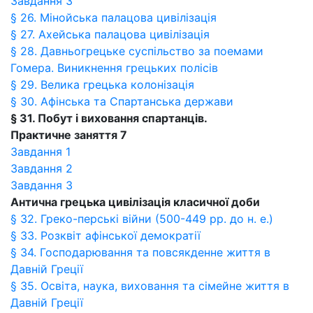
Завдання 3
§ 26. Мінойська палацова цивілізація
§ 27. Ахейська палацова цивілізація
§ 28. Давньогрецьке суспільство за поемами
Гомера. Виникнення грецьких полісів
§ 29. Велика грецька колонізація
§ З0. Афінська та Спартанська держави
§ 31. Побут і виховання спартанців.
Практичне заняття 7
Завдання 1
Завдання 2
Завдання 3
Антична грецька цивілізація класичної доби
§ 32. Греко-перські війни (500-449 рр. до н. е.)
§ 33. Розквіт афінської демократії
§ 34. Господарювання та повсякденне життя в
Давній Греції
§ 35. Освіта, наука, виховання та сімейне життя в
Давній Греції