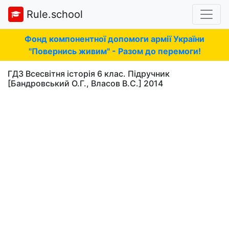
Rule.school
Фонд компонентної допомоги армії України
"Повернись живим" - Разом до перемоги!
ГДЗ Всесвітня історія 6 клас. Підручник
[Бандровський О.Г., Власов В.С.] 2014