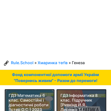
Rule.School
»
Хмаринка теґів
» Генеза
Фонд компонентної допомоги армії України
"Повернись живим" - Разом до перемоги!
ГДЗ Математика 6
ГДЗ Інформатика 8
клас. Самостійні і
клас. Підручник
діагностичні роботи
[Ривкінд Й.Я.,
[Істер О.С.] 2023
Лисенко Т.І.,