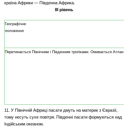
країна Афри­ки — Південна Африка.
III рівень
Географічне
положення
Перетинається Північним і Пів­денним тропіка­ми. Омивається Атлантичн
11. У Північній Африці пасати дмуть на материк з Євразії,
тому несуть сухе повітря. Південні пасати формуються над
Індійським океаном.