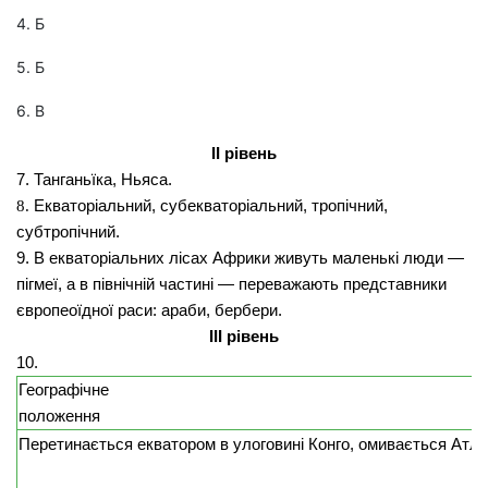
4. Б
5. Б
6. В
ІІ рівень
7. Танганьїка, Ньяса.
Екваторіальний, субекваторіальний, тропічний,
8.
субтропічний.
9. В екваторіальних лісах Африки живуть маленькі люди —
пігмеї, а в північній частині
—
переважають представники
європеоїд­ної раси: араби, бербери.
III рівень
10.
Географічне
положення
Перетинається ек­ватором в улого­вині Конго, омива­ється Атл