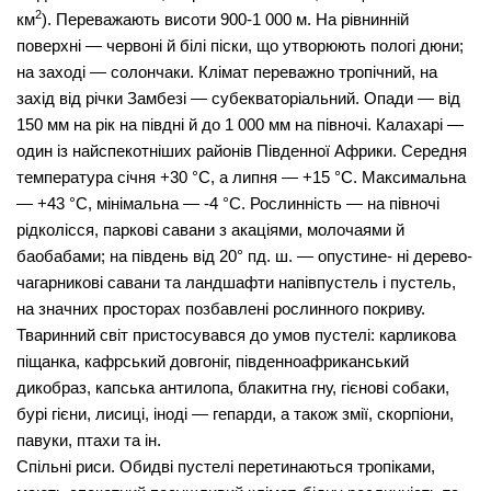
2
км
). Переважають ви­соти 900-1 000 м. На рівнинній
поверхні — червоні й білі піски, що утворюють пологі дюни;
на заході — солончаки. Клімат переважно тропічний, на
захід від річки Замбезі — субеквато­ріальний. Опади — від
150 мм на рік на півдні й до 1 000 мм на півночі. Калахарі —
один із найспекотніших районів Пів­денної Африки. Середня
температура січня +30 °С, а липня — +15 °С. Максимальна
— +43
°С,
мінімальна — -4 °С. Рослин­ність — на півночі
рідколісся, паркові савани з акаціями, молочаями й
баобабами; на південь від 20° пд. ш. — опустине- ні дерево-
чагарникові савани та ландшафти напівпустель і пус­тель,
на значних просторах позбавлені рослинного покриву.
Тваринний світ пристосувався до умов пустелі: карликова
пі­щанка, кафрський довгоніг, південноафриканський
дикобраз, капська антилопа, блакитна гну, гієнові собаки,
бурі гієни, лисиці, іноді — гепарди, а також змії, скорпіони,
павуки, птахи та ін.
Спільні риси. Обидві пустелі перетинаються тропіками,