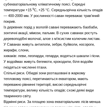
субекваторіальному кліматичному поясі. Серед­ні
9
температури +15
С, +25 °С. Середньорічна кількість опадів
— 400-2000 мм. У рослинності саван переважає трав’яний
покрив.
Із деревних порід у вологій савані переважають баобаби,
зон­тичні акації, мімози, пальми. В сухих саванах ростуть
дерево­подібні молочаї, алое з м’ясистим колючим листам.
У Саванах живуть антилопи, зебри, буйволи, носороги,
жирафи, слони,
хижаків: леви, леопарди, гепарди, водяться шакали і гієни.
У водоймах живуть бегемоти, крокодили, біля водойм
гніздять­ся численні птахи.
Спільні риси.
Обидві зони розташовані в жаркому
тепловому по­ясі, перетинаються екватором, мають
переважно рівнинні те­риторії, високі середньорічні
температури, велику кількість опадів; схожі деякі види
тваринного світу.
Відмінні риси.
За площею зона екваторіальних лісів менша