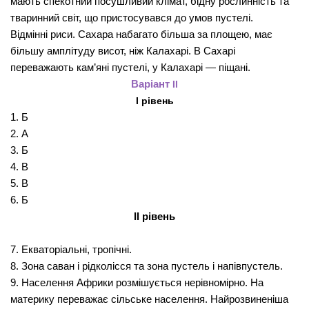
мають спекотний посушливий клімат, бідну рослинність та
тваринний світ, що пристосувався до умов пустелі.
Відмінні риси. Сахара набагато більша за площею, має
більшу амплітуду висот, ніж Калахарі. В Сахарі
переважають кам’яні пустелі, у Калахарі — піщані.
Варіант
II
І р
івень
1. Б
2. А
3. Б
4. В
5. В
6. Б
II рівень
7. Екваторіальні, тропічні.
8. Зона саван і рідколісся та зона пустель і напівпустель.
9.
Населення Африки розмішується нерівномірно. На
материку переважає сільське населення. Найрозвиненіша