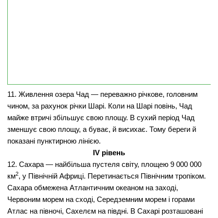
11. Живлення озера Чад — переважно річкове, головним
чином, за рахунок річки Шарі. Коли на Шарі повінь, Чад
майже втри­чі збільшує свою площу. В сухий період Чад
зменшує свою пло­щу, а буває, й висихає. Тому береги й
показані пунктирною лінією.
І
V р
івень
12. Сахара — найбільша пустеля світу, площею 9 000 000
2
км
, у Пів­нічній Африці. Перетинається Північним тропіком.
Сахара обмежена Атлантичним океаном на заході,
Червоним морем на сході, Середземним морем і горами
Атлас на півночі, Сахелєм на півдні. В Сахарі розташовані