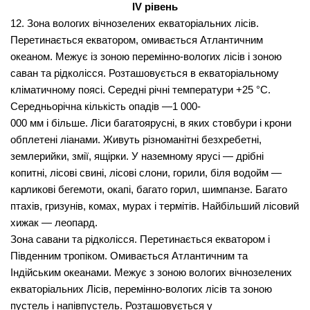
I
V
рівень
12.
Зона вологих вічнозелених екваторіальних лісів.
Перетинаєть­ся екватором, омивається Атлантичним
океаном. Межує із зоною перемінно-вологих лісів і зоною
саван та рідколісся. Розташо­вується в екваторіальному
кліматичному поясі. Середні річні температури +25 °С.
Середньорічна кількість опадів —1 000-
000 мм і більше. Ліси багатоярусні, в яких стовбури і крони
обплетені ліанами. Живуть різноманітні безхребетні,
землерий­ки, змії, ящірки. У наземному ярусі — дрібні
копитні, лісові свині, лісові слони, горили, біля водойм —
карликові бегемоти, окапі, багато горил, шимпанзе. Багато
птахів, гризунів, комах, мурах і термітів. Найбільший лісовий
хижак — леопард.
Зона савани та рідколісся.
Перетинається екватором і
Південним тропіком. Омивається Атлантичним та
Індійським океанами. Межує з зоною вологих вічнозелених
екваторіальних Лісів, перемінно-вологих лісів та зоною
пустель і напівпустель. Роз­ташовується у