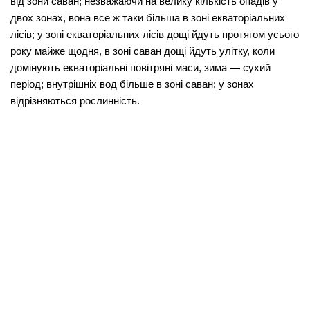
від зони саван; незважаючи на велику кількість опадів у
двох
зо­нах, вона все ж таки більша в зоні екваторіальних
лісів; у зоні екваторіальних лісів дощі йдуть протягом усього
року майже щодня, в зоні саван дощі йдуть улітку, коли
домінують еквато­ріальні повітряні маси, зима — сухий
період; внутрішніх вод більше в зоні саван; у зонах
відрізняються рослинність.