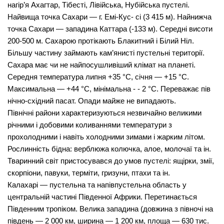
нагір’я Ахагтар, Тібесті, Лівій­ська, Нубійська пустелі.
Найвища точка Сахари — г. Емі-Кус- сі (3 415 м). Найнижча
точка Сахари — западина Каттара (-133 м). Середні висоти
200-500 м. Сахарою протікають Бла­китний і Білий Ніл.
Більшу частину займають кам’янисті пус­тельні території.
Сахара має чи не найпосушливіший клімат на планеті.
Середня температура липня +35 °С, січня — +15 °С.
Максимальна — +44 °С, мінімальна - - 2 °С. Переважає пів­
нічно-східний пасат. Опади майже не випадають.
Північні райони характери­зуються незвичайно великими
річними і добовими коливання­ми температури з
прохолодними і навіть холодними зимами і жарким літом.
Рослинність бідна: верблюжа колючка, алое, молочаї та ін.
Тваринний світ пристосувався до умов пустелі: ящірки, змії,
скорпіони, павуки, терміти, гризуни, птахи та ін.
Калахарі — пустельна та напівпустельна область у
центральній частині Південної Африки. Перетинається
Південним тропіком. Велика западина (довжина з півночі на
південь — 2 000 км, ширина — 1 200 км, площа — 630 тис.