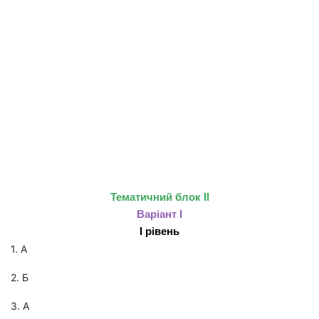
Тематичний блок II
Варіант І
І рівень
1. А
2. Б
3. А