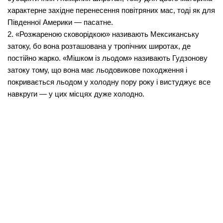
ха­рактерне західне перенесення повітряних мас, тоді як для
Пів­денної Америки — пасатне.
2. «Розжареною сковорідкою» називають Мексиканську
затоку, бо вона розташована у тропічних широтах, де
постійно жарко. «Мішком із льодом» називають Гудзонову
затоку тому, що вона має льодовикове походження і
покривається льодом у холодну пору року і вистуджує все
навкруги — у цих місцях дуже холодно.