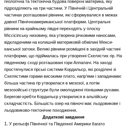
геологічна та тектонічна будова поверхні материка, яку
підрозділяють на три частини. У Північній і Центральній
частинах розташовані рів­нини, які сформувалися в межах
давної Північноамериканської платформи. Центральні
рівнини на крайньому півдні переходять у плоску
Міссісіпську низовину, яка утворена річковими нано­сами,
відкладеними на колишній материковій обмілині Мекси­
канської затоки. Великі рівнини розміщені в західній частині
платформи, що підіймалась при утворенні Скелястих гір. На
південному сході розташовані гори Аппалачі. На заході
простяг­нулися гірські системи Кордильєр, які розділені зі
Скелястими горами високими плато, нагір’ями і западинами:
більша частина гір утворилася в мезозої, а потім
мезозойські структури були омолоджені пізнішими рухами.
Берегові-хребти Кордильєр утво­рилися в альпійську
складчастість. Більшість озер на півночі має льодовикове і
льодовиково-тектонічне походження.
Додаткові завдання
1.
У рельєфі Північної та Південної Америки багато