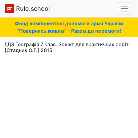
Rule.school
Фонд компонентної допомоги армії України
"Повернись живим" - Разом до перемоги!
ГДЗ Географія 7 клас. Зошит для практичних робіт
[Стадник О.Г.] 2015