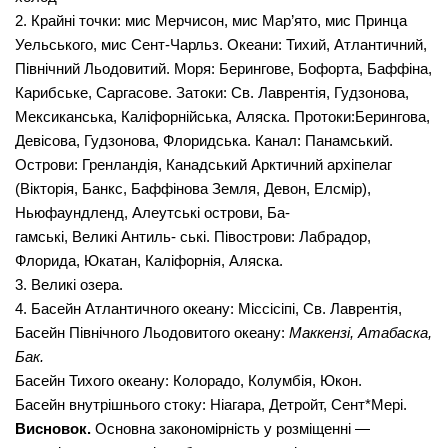
2. Крайні точки:
мис Мерчисон, мис Мар’ято, мис Принца
Уель­ського, мис Сент-Чарльз.
Океани:
Тихий, Атлантичний,
Північ­ний Льодовитий.
Моря:
Берингове, Бофорта, Баффіна,
Карибське, Саргасове.
Затоки:
Св. Лаврентія, Гудзонова,
Мексиканська, Каліфорнійська, Аляска.
Протоки:
Берингова,
Девісова, Гудзо­нова, Флоридська.
Канал:
Панамський.
Острови:
Гренландія, Канадський Арктичний архіпелаг
(Вікторія, Банкс, Баффінова Земля, Девон, Елсмір),
Ньюфаундленд, Алеутські острови, Ба-
гамські,
Великі Антиль-
ські.
Півострови:
Лабра­
дор,
Флорида, Юкатан, Каліфорнія, Аляска.
3. Великі озера.
4.
Басейн Атлантичного океану
: Міссісіпі, Св. Лаврентія,
Басейн Північного Льодовитого океану:
Маккензі, Атабаска,
Бак.
Басейн Тихого океану
: Колорадо, Колумбія, Юкон.
Басейн внутрішнього стоку:
Ніагара, Детройт, Сент*Мері.
Висновок.
Основна закономірність у розміщенні —