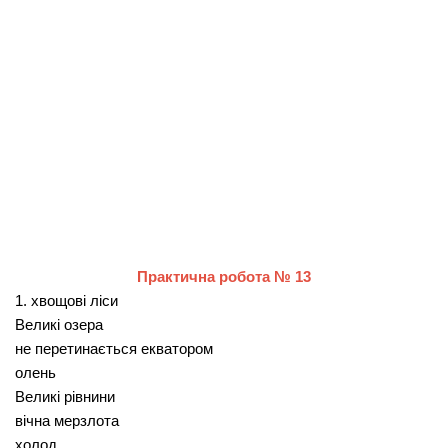
Практична робота № 13
1. хвощові ліси
Великі озера
не перетинається екватором
олень
Великі рівнини
вічна мерзлота
холод