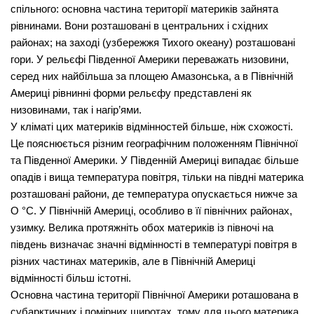
спільного: основна частина території материків зайнята
рівнинами. Вони розташовані в центральних і східних
районах; на заході (узбе­режжя Тихого океану) розташовані
гори. У рельєфі Південної Америки переважать низовини,
серед них найбільша за площею Амазонська, а в Північній
Америці рівнинні форми рельєфу представлені як
низовинами, так і нагір’ями.
У кліматі цих материків відмінностей більше, ніж схожості.
Це пояснюється різним географічним положенням Північної
та Південної Америки. У Південній Америці випадає більше
опа­дів і вища температура повітря, тільки на півдні материка
розташовані райони, де температура опускається нижче за
О °С. У Північній Америці, особливо в її північних районах,
узимку. Велика протяжніть обох материків із півночі на
південь визначає значні відмінності в температурі повітря в
різних частинах материків, але в Північній Америці
відмінності більш істотні.
Основна частина території Північної Америки роташована в
суб­арктичних і помірних широтах, тому для цього материка