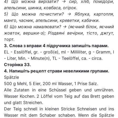
4) Що можна вирізати? -> сир, хліб, помідори,
апельсини, шинка, ковбаса, огірок.
5) Що можна почистити? -> Яблука, картопля,
манго, часник, апельсини, креветки, кабачки.
6) Що можна намалювати? -> (яєчний білок, яєчний
жовток, вершки-з); Різдвяні вечірки, тісто, джгут,
торт.
3.
Слова з вправи
4
підручника запишіть парами.
EL - Esslöffel, gr. - groß(e), ml - Milliliter, g - Gramm, I
- Liter, Min. - Minute(n), TL - Teelöffel, ca. - circa.
Сторінка
33.
4.
Напишіть рецепт страви невеликими групами.
Spätzle
500 g Mehl, 5 Eier, 200 ml Wasser, 1 Prise Salz.
Alle Zutaten in eine Schüssel geben und umrühren.
Wasser Kochen. 2 Löffel vom Teig auf das Brett geben
und glatt Streichen.
Der Teig schnell in kleinen Stricke Schneisen und ins
Wasser mit dem Schaber schaben. Wenn die Spätzle