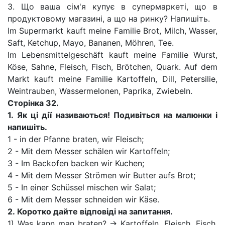
3. Що ваша сім'я купує в супермаркеті, що в
продуктовому магазині, а що на ринку? Напишіть.
Im Supermarkt kauft meine Familie Brot, Milch, Wasser,
Saft, Ketchup, Mayo, Bananen, Möhren, Tee.
Im Lebensmittelgeschäft kauft meine Familie Wurst,
Köse, Sahne, Fleisch, Fisch, Brötchen, Quark. Auf dem
Markt kauft meine Familie Kartoffeln, Dill, Petersilie,
Weintrauben, Wassermelonen, Paprika, Zwiebeln.
Сторінка
32.
1.
Як ці дії називаються! Подивіться на малюнки і
напишіть.
1 - in der Pfanne braten, wir Fleisch;
2 - Mit dem Messer schälen wir Kartoffeln;
3 - Im Backofen backen wir Kuchen;
4 - Mit dem Messer Strömen wir Butter aufs Brot;
5 - In einer Schüssel mischen wir Salat;
6 - Mit dem Messer schneiden wir Käse.
2.
Коротко дайте відповіді на запитання.
1) Was kann man braten? -> Kartoffeln, Fleisch, Fisch,