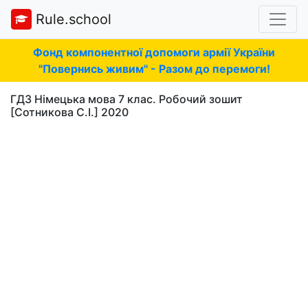
Rule.school
Фонд компонентної допомоги армії України
"Повернись живим" - Разом до перемоги!
ГДЗ Німецька мова 7 клас. Робочий зошит
[Сотникова С.І.] 2020