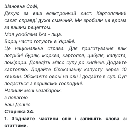
Шановна Софі,
Дякую за ваш електронний лист. Картопляний
салат справді дуже смачний. Ми зробили це вдома
за вашим рецептом.
Моя улюблена їжа - піца.
Борщ часто готують в Україні.
Це національна страва. Для приготування вам
потрібні буряк, морква, картопля, цибуля, капуста,
помідори. Доведіть м’ясо супу до кипіння. Додайте
картоплю. Додайте білокачанну капусту через 10
хвилин. Обсмажте овочі на олії і додайте в суп. Суп
подається з вершками господині.
Напиши мені незабаром.
з повагою
Ваш Денніс
Сторінка
34.
1. З'єднайте частини
слів і
запишіть слова
зі
статтями.