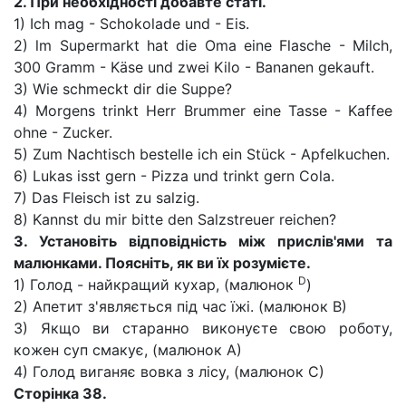
2. При необхідності добавте статі.
1) Ich mag - Schokolade und - Eis.
2) lm Supermarkt hat die Oma eine Flasche - Milch,
300 Gramm - Käse und zwei Kilo - Bananen gekauft.
3) Wie schmeckt dir die Suppe?
4) Morgens trinkt Herr Brummer eine Tasse - Kaffee
ohne - Zucker.
5) Zum Nachtisch bestelle ich ein Stück - Apfelkuchen.
6) Lukas isst gern - Pizza und trinkt gern Cola.
7) Das Fleisch ist zu salzig.
8) Kannst du mir bitte den Salzstreuer reichen?
3. Ус
тановіть відповідність між прислів'ями та
малюнками. Поясніть, як ви їх розумієте.
D
1) Голод - найкращий кухар, (малюнок
)
2) Апетит з'являється під час їжі. (малюнок В)
3) Якщо ви старанно виконуєте свою роботу,
кожен суп смакує, (малюнок А)
4) Голод виганяє вовка з лісу, (малюнок С)
Сторінка 38.