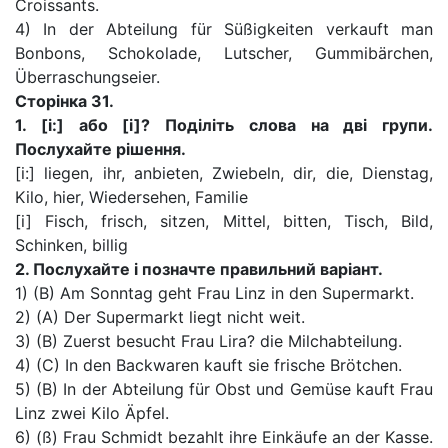
Croissants.
4) In der Abteilung für Süßigkeiten verkauft man
Bonbons, Schokolade, Lutscher, Gummibärchen,
Überraschungseier.
Сторінка
31.
1. [і:] або [і]? Поділіть слова на дві групи.
Послухайте рішення.
[і:] liegen, ihr, anbieten, Zwiebeln, dir, die, Dienstag,
Kilo, hier, Wiedersehen, Familie
[i] Fisch, frisch, sitzen, Mittel, bitten, Tisch, Bild,
Schinken, billig
2.
Послухайте і позначте правильний варіант.
1) (В) Am Sonntag geht Frau Linz in den Supermarkt.
2) (A) Der Supermarkt liegt nicht weit.
3) (B) Zuerst besucht Frau Lira? die Milchabteilung.
4) (C) In den Backwaren kauft sie frische Brötchen.
5) (B) In der Abteilung für Obst und Gemüse kauft Frau
Linz zwei Kilo Äpfel.
6) (ß) Frau Schmidt bezahlt ihre Einkäufe an der Kasse.