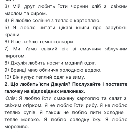
3) Мій друг любить їсти чорний хліб зі свіжим
маслом та сиром.
4) Я люблю соління з теплою картоплею.
5) Я люблю читати цікаві книги про зарубіжні
країни.
6) Я не люблю темні кольори.
7) Ми п’ємо свіжий сік зі смачним яблучним
пирогом.
8) Джулія любить носити модний одяг.
9) Вранці мию обличчя холодною водою.
10) Він купує теплий одяг на зиму.
2.
Що любить їсти Джулія? Послухайте і поставте
галочку на відповідних малюнках.
Юлія: Я люблю їсти смажену картоплю та салат зі
свіжим огірком. Я не люблю їсти рибу. Я не люблю
теплих супів. Я також не люблю пити холодне і
тепле молоко. Я люблю солодку їжу. Я люблю
морозиво.