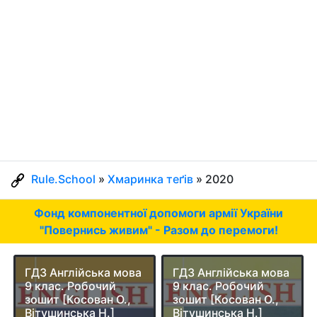
Rule.School
»
Хмаринка теґів
» 2020
Фонд компонентної допомоги армії України
"Повернись живим" - Разом до перемоги!
ГДЗ Англійська мова
ГДЗ Англійська мова
9 клас. Робочий
9 клас. Робочий
зошит [Косован О.,
зошит [Косован О.,
Вітушинська Н.]
Вітушинська Н.]