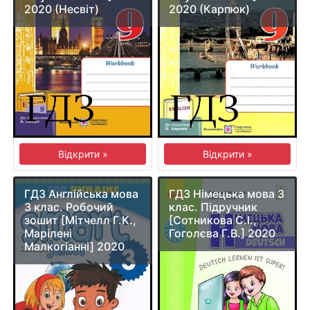
2020 (Несвіт)
2020 (Карпюк)
Відкрити »
Відкрити »
ГДЗ Англійська мова
ГДЗ Німецька мова 3
3 клас. Робочий
клас. Підручник
зошит [Мітчелл Г.К.,
[Сотникова С.І.,
Марілені
Гоголєва Г.В.] 2020
Малкогіанні] 2020