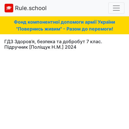
Rule.school
Фонд компонентної допомоги армії України
"Повернись живим" - Разом до перемоги!
ГДЗ Здоров’я, безпека та добробут 7 клас.
Підручник [Поліщук Н.М.] 2024